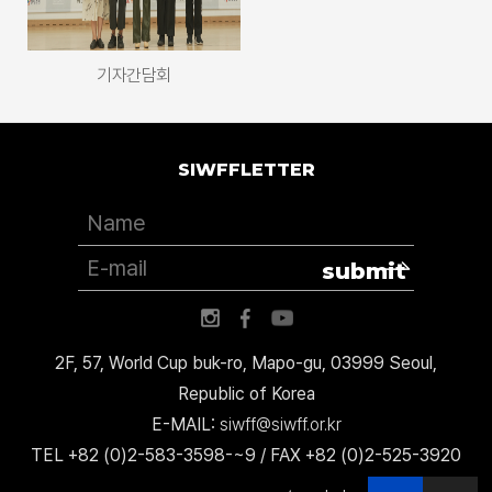
기자간담회
SIWFFLETTER
submit
2F, 57, World Cup buk-ro, Mapo-gu, 03999 Seoul,
Republic of Korea
E-MAIL:
siwff@siwff.or.kr
TEL +82 (0)2-583-3598-~9 / FAX +82 (0)2-525-3920