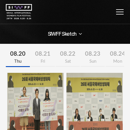
SIWFF Sketch
08.20
08.21
08.22
08.23
08.24
Thu
Fri
Sat
Sun
Mon