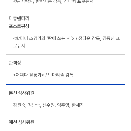
<두 사람> / 반박지은 감독, 김다형 프로듀서
다큐멘터리
포스트핀상
<할머니 조경가의 ‘땅에 쓰는 시’> / 정다운 감독, 김종신 프
로듀서
관객상
<어쩌다 활동가> / 박마리솔 감독
본선 심사위원
강원숙, 김난숙, 신수원, 엄주영, 한세진
예선 심사위원