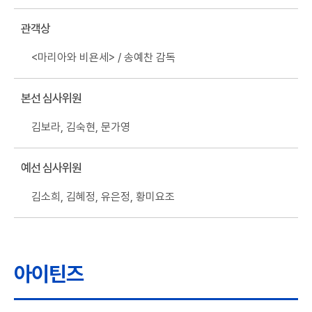
관객상
<마리아와 비욘세> / 송예찬 감독
본선 심사위원
김보라, 김숙현, 문가영
예선 심사위원
김소희, 김혜정, 유은정, 황미요조
아이틴즈