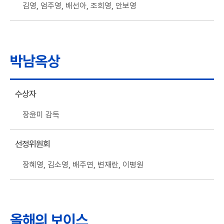
김영, 엄주영, 배선아, 조희영, 안보영
박남옥상
수상자
장윤미 감독
선정위원회
장혜영, 김소영, 배주연, 변재란, 이병원
올해의 보이스