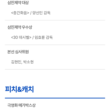
삼진제약 대상
<층간화음> / 양선민 감독
삼진제약 우수상
<30 데시벨> / 임효륜 감독
본선 심사위원
김현민, 박소현
피치&캐치
극영화 메가박스상