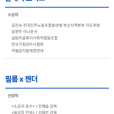
수상자
김진숙 전국민주노동조합총연맹 부산지역본부 지도위원
임현주 아나운서
살림의료복지사회적협동조합
전국가정관리사협회
차별금지법제정연대
필름 x 젠더
선정작
<소금과 호수> / 조예슬 감독
<육상의 전설> / 김태은 감독