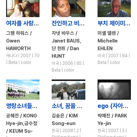
여자를 사랑한 트랜스젠더 / She\'s a Boy I Knew
잔인하고 비정상적인 / Cruel and Unusual
부치 제이미 / Butch Jamie
그웬 하워스 /
자넷 바우스 /
미셸 엘렌 /
Gwen
Janet BAUS,
Michelle
HAWORTH
단 헌트 / Dan
EHLEN
캐나다 | 2007 | 70
HUNT
미국 | 2007 | 84 |
| Beta | color
Beta | color
미국 | 2006 | 65 |
Beta | color
명랑소녀들의 합격기 / High School Girls Rock!
소녀, 꿈을 이루다 / Girl, Be Ambitious!
ego (자아분열) / ego
공혜진 / KONG
김송은 / KIM
박예진 / PARK
Hye-jin,금수정
Song-eun
Ye-jin
/ KEUM Su-
한국 | 2008 | 2 |
한국 | 2007 | 3 |