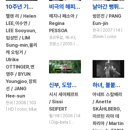
10주년 기념 제작프로젝트 <텐 텐> / The 10th Anniversary Project “Ten Ten”
비극의 해피엔딩 / Tragic Story with Happy Ending
날아간 뻥튀기 / Puff the Rice
헬렌 리 / Helen
헤지나 페소아 /
방은진 / PANG
LEE,이수연 /
Regina
Eun-jin
LEE Sooyoun,
PESSOA
한국 | 2007 | 14 |
35mm | color
임성민 / LIM
포르투갈, 캐나다,
프랑스 | 2005 | 8 |
Sung-min,울리
35mm | b&w
케 오팅거 /
Ulrike
OTTINGER,변
영주 / BYUN
Youngjoo,장희
신부, 도망가다 / Mom
하녀, 불붙다 / Maid on Fire!
선 / JANG
시시 세이페르트
아네트 스칼베리
Hee-sun
/ Sissi
/ Anette
한국 | 2008 | 103
SEIFERT
SKÅHLBERG,
| HD | color, b&w
벨기에 | 2006 | 14
마르틴 리마 데
| Digi-beta |
파리아 / Martin
color