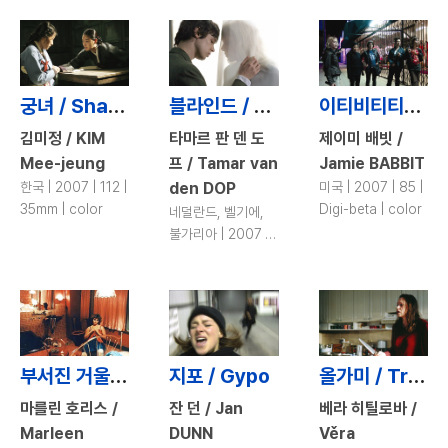
color
궁녀 / Shadows in the Palace
블라인드 / Blind
이티비티티티 위원회 / Itty Bitty Titty Committee
김미정 / KIM
타마르 판 덴 도
제이미 배빗 /
Mee-jeung
프 / Tamar van
Jamie BABBIT
한국 | 2007 | 112 |
den DOP
미국 | 2007 | 85 |
35mm | color
Digi-beta | color
네덜란드, 벨기에,
불가리아 | 2007 |
98 | 35mm |
color
부서진 거울 / Broken Mirrors
지포 / Gypo
올가미 / Traps
마를린 호리스 /
잔 던 / Jan
베라 히틸로바 /
Marleen
DUNN
Věra