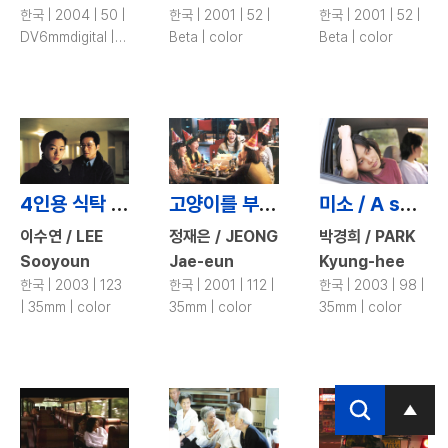
한국 | 2004 | 50 |
한국 | 2001 | 52 |
한국 | 2001 | 52 |
DV6mmdigital |
Beta | color
Beta | color
color
4인용 식탁 / The Uninvited
고양이를 부탁해 / Take Care of My Cat
미소 / A smile
이수연 / LEE
정재은 / JEONG
박경희 / PARK
Sooyoun
Jae-eun
Kyung-hee
한국 | 2003 | 123
한국 | 2001 | 112 |
한국 | 2003 | 98 |
| 35mm | color
35mm | color
35mm | color