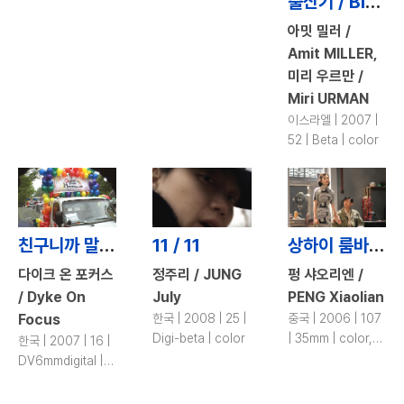
출산기 / Birth Dialogue
아밋 밀러 /
Amit MILLER,
미리 우르만 /
Miri URMAN
이스라엘 | 2007 |
52 | Beta | color
친구니까 말할게 / Because You\'re My Friend
11 / 11
상하이 룸바 / Shanghai Rumba
다이크 온 포커스
정주리 / JUNG
펑 샤오리엔 /
/ Dyke On
July
PENG Xiaolian
Focus
한국 | 2008 | 25 |
중국 | 2006 | 107
Digi-beta | color
| 35mm | color,
한국 | 2007 | 16 |
b&w
DV6mmdigital |
color