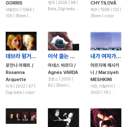
GORRIS
영국 | 2005 | 98 |
CHYTILOVÁ
Beta, Digi-beta |
네덜란드 | 1984 |
체코 | 1998 | 122 |
color
105 | 35mm |
35mm | color
color
데브라 윙거를 찾아서 / Searching for Debra Winger
이삭 줍는 사람들과 나 / The Gleaners and I
내가 여자가 된 날 / The Day I Became a Woman
로잔나 아퀘트 /
아녜스 바르다 /
마르지예 메시키
Rosanna
Agnès VARDA
니 / Marziyeh
Arquette
프랑스 | 2000 |
MESHKINI
82 | 35mm |
미국 | 2002 | 97 |
이란, 이탈리아 |
color
Digi-beta | color
2000 | 78 |
35mm | color