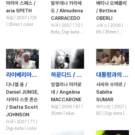
마리아 스페스 /
알무데나 카라세
베티나 오베를리
aria SPETH
도 / Almudena
/ Bettina
독일 | 2007 | 125
CARRACEDO
OBERLI
| 35mm | color
미국 | 2007 | 70 |
스위스 | 2006 |
Beta, Digi-beta |
89 | 35mm |
color
color
라이베리아의 철의 여인 / Iron Ladies of Liberia
하운디드 / Hounded
대통령과의 저녁식사: 파키스탄 국토순례 / Dinner with the President: a Nation\'s Journey
다니엘 융 /
앙겔리나 마카로
사비하 수마르 /
Daniel JUNGE,
네 / Angelina
Sabiha
시아타 스콧 존슨
MACCARONE
SUMAR
/ Siatta Scott
독일 | 2006 | 87 |
파키스탄 | 2007 |
35mm | b&w
82 | Digi-beta |
JOHNSON
color
미국 | 2007 | 77 |
Digi-beta | color