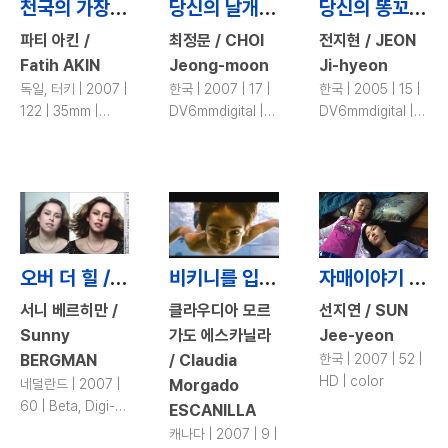
천국의 가장자리 / The Edge of Heaven
당신의 날개 / Your Wings
당신의 똥꼬는 안녕하세요? / Say Hello to Your Anus
파티 아킨 /
최정문 / CHOI
전지현 / JEON
Fatih AKIN
Jeong-moon
Ji-hyeon
독일, 터키 | 2007 |
한국 | 2007 | 17 |
한국 | 2005 | 15 |
122 | 35mm |
DV6mmdigital |
DV6mmdigital |
color
color
color
오버 더 힐 / Over the Hill
비키니를 입지 않은 소녀 / No Bikini
자매이야기 / My Sister
서니 베르히만 /
클라우디아 모르
선지연 / SUN
Sunny
가도 에스카닐라
Jee-yeon
BERGMAN
/ Claudia
한국 | 2007 | 52 |
HD | color
네덜란드 | 2007 |
Morgado
60 | Beta, Digi-
ESCANILLA
beta | color, b&w
캐나다 | 2007 | 9 |