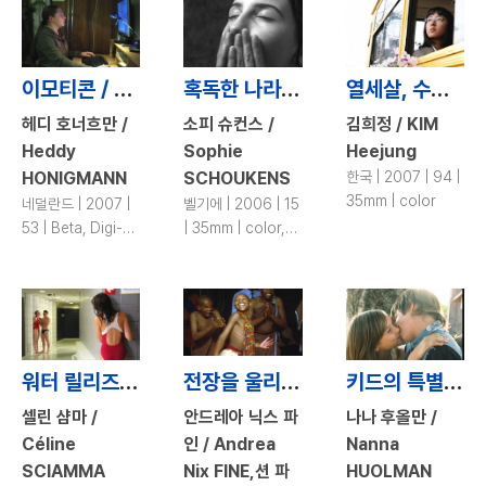
이모티콘 / Emoticons
혹독한 나라의 앨리스 / Alice or Life in Black and White
열세살, 수아 / The Wonder Years
헤디 호너흐만 /
소피 슈컨스 /
김희정 / KIM
Heddy
Sophie
Heejung
HONIGMANN
SCHOUKENS
한국 | 2007 | 94 |
35mm | color
네덜란드 | 2007 |
벨기에 | 2006 | 15
53 | Beta, Digi-
| 35mm | color,
beta | color
b&w
워터 릴리즈 / Water Lilies
전장을 울리는 춤 / War/Dance
키드의 특별한 여름 / That Special Summer
셀린 샴마 /
안드레아 닉스 파
나나 후올만 /
Céline
인 / Andrea
Nanna
SCIAMMA
Nix FINE,션 파
HUOLMAN