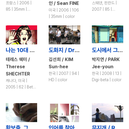
프랑스 | 2006 |
인 / Sean FINE
스웨덴, 핀란드 |
85 | 35mm |
2007 | 85 |
미국 | 2006 | 106
color
35mm | color
| 35mm | color
나는 10대 페미니스트였다 / I Was a Teenage Feminist
도화지 / Drawing Paper
도시에서 그녀가 피할 수 없는 것들 / The Things She Can\'t Avoid in the City
테레스 쉑터 /
김선희 / KIM
박지연 / PARK
Therese
Sun-hee
Jee-youn
SHECHTER
한국 | 2007 | 94 |
한국 | 2008 | 13 |
HD | color
Digi-beta | color
캐나다, 미국 |
2005 | 62 | Beta
| color
황보출, 그녀를 소개합니다 / She Saw Spring
인어를 찾아서 / Search for Mermaid in Desert
무지개 / Rainbow