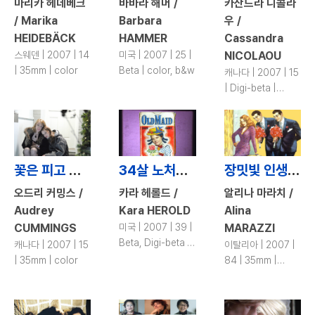
마리카 헤데베크
바바라 해머 /
카산드라 니콜라
/ Marika
Barbara
우 /
HEIDEBÄCK
HAMMER
Cassandra
스웨덴 | 2007 | 14
미국 | 2007 | 25 |
NICOLAOU
| 35mm | color
Beta | color, b&w
캐나다 | 2007 | 15
| Digi-beta |
color
꽃은 피고 지고 / Burgeon and Fade
34살 노처녀 / Bachelorette, 34
장밋빛 인생을 원했던 여자 / We Want Roses Too
오드리 커밍스 /
카라 헤롤드 /
알리나 마라치 /
Audrey
Kara HEROLD
Alina
CUMMINGS
미국 | 2007 | 39 |
MARAZZI
Beta, Digi-beta |
캐나다 | 2007 | 15
이탈리아 | 2007 |
color
| 35mm | color
84 | 35mm |
color, b&w