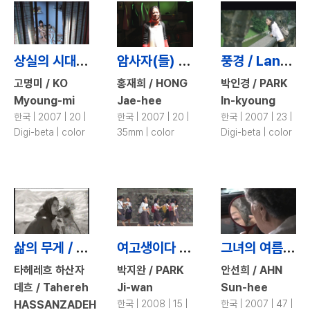
상실의 시대 / Lost and Delirious
암사자(들) / Lioness(es)
풍경 / Landscape
고명미 / KO
홍재희 / HONG
박인경 / PARK
Myoung-mi
Jae-hee
In-kyoung
한국 | 2007 | 20 |
한국 | 2007 | 20 |
한국 | 2007 | 23 |
Digi-beta | color
35mm | color
Digi-beta | color
삶의 무게 / I Weight Heavy on the Earth
여고생이다 / Highschoolgirls
그녀의 여름 / Her Summer
타헤레흐 하산자
박지완 / PARK
안선희 / AHN
데흐 / Tahereh
Ji-wan
Sun-hee
HASSANZADEH
한국 | 2008 | 15 |
한국 | 2007 | 47 |