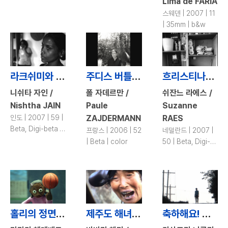
Lima de FARIA
스웨덴 | 2007 | 11
| 35mm | b&w
라크쉬미와 나 / Lakshmi and Me
주디스 버틀러: 제 삼의 철학 / Judith Butler: Philosophical Encounters of the Third Kind
흐리스티나의 집 / The Houses of Hristina
니쉬타 자인 /
폴 자데르만 /
쉬잔느 라에스 /
Nishtha JAIN
Paule
Suzanne
인도 | 2007 | 59 |
ZAJDERMANN
RAES
Beta, Digi-beta |
프랑스 | 2006 | 52
네덜란드 | 2007 |
color, b&w
| Beta | color
50 | Beta, Digi-
beta | color, b&w
홀리의 정면승부 / Holly Gets Even
제주도 해녀 / Diving Women of Jeju-do
축하해요! 데이지 그레엄 / Congratulations Daisy Graham