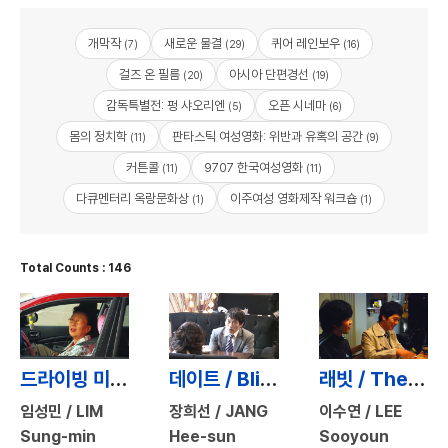
개막작
새로운 물결
퀴어 레인보우
(7)
(29)
(16)
걸즈 온 필름
아시아 단편경선
(20)
(19)
감독특별전: 펑 샤오리엔
오픈 시네마
(5)
(6)
몸의 정치학
판타스틱 여성영화: 위반과 유혹의 공간
(11)
(9)
커튼콜
9707 한국여성영화
(11)
(11)
다큐멘터리 옥랑문화상
이주여성 영화제작 워크숍
(1)
(1)
Total Counts : 146
드라이빙 미스 김옥분 / Driving Miss Granny
데이트 / Blind Date
래빗 / The Rabbit
임성민 / LIM
장희선 / JANG
이수연 / LEE
Sung-min
Hee-sun
Sooyoun