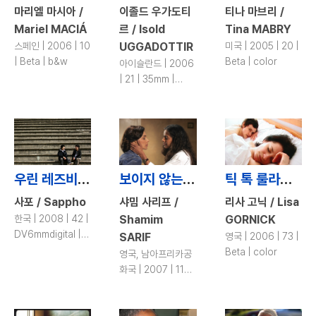
마리엘 마시아 /
이졸드 우가도티
티나 마브리 /
Mariel MACIÁ
르 / Isold
Tina MABRY
스페인 | 2006 | 10
UGGADOTTIR
미국 | 2005 | 20 |
| Beta | b&w
Beta | color
아이슬란드 | 2006
| 21 | 35mm |
color
우린 레즈비언이잖아 / After All, We’re Lesbians
보이지 않는 세상 / The World Unseen
틱 톡 룰라바이 / Tick Tock Lullaby
사포 / Sappho
샤밈 사리프 /
리사 고닉 / Lisa
한국 | 2008 | 42 |
Shamim
GORNICK
DV6mmdigital |
SARIF
영국 | 2006 | 73 |
color
Beta | color
영국, 남아프리카공
화국 | 2007 | 110 |
Digi-beta | color