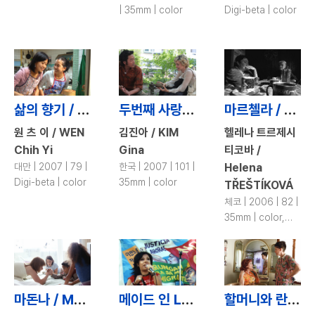
color
| 35mm | color
Digi-beta | color
삶의 향기 / Nyonya\'s Taste of Life
두번째 사랑 / Never Forever
마르첼라 / Marcela
원 츠 이 / WEN
김진아 / KIM
헬레나 트르제시
Chih Yi
Gina
티코바 /
대만 | 2007 | 79 |
한국 | 2007 | 101 |
Helena
Digi-beta | color
35mm | color
TŘEŠTÍKOVÁ
체코 | 2006 | 82 |
35mm | color,
b&w
마돈나 / Madonnas
메이드 인 L.A. / Made in L.A.
할머니와 란제리 / Late Bloomers