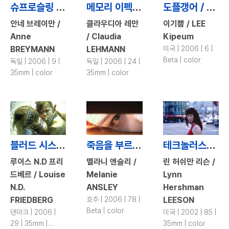
슈프로슬링 / Sprössling
메모리 이펙트 / Memory Effect
도플갱어 / Doppleganger
안네 브레이만 /
클라우디아 레만
이기쁨 / LEE
Anne
/ Claudia
Kipeum
BREYMANN
LEHMANN
미국 | 2006 | 6 |
Beta | color
독일 | 2006 | 9 |
독일 | 2006 | 24 |
35mm | color
35mm | color
블러드 시스터즈 / Blood Sisters
죽음을 부르는 파일, 워치 미 / Watch Me
테크놀러스트 / Teknolust
루이스 N.D 프리
멜라니 앤슬리 /
린 허쉬만 리슨 /
드베르 / Louise
Melanie
Lynn
N.D.
ANSLEY
Hershman
FRIEDBERG
호주 | 2006 | 78 |
LEESON
Beta | color
덴마크 | 2006 |
미국 | 2002 | 85 |
29 | 35mm |
35mm | color