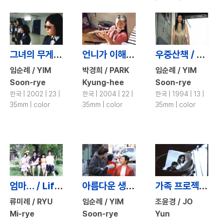
그녀의 무게 / The Weight of Her
언니가 이해하셔야 돼요 / Seaside Flower
우중산책 / Promenade in the Rain
임순례 / YIM
박경희 / PARK
임순례 / YIM
Soon-rye
Kyung-hee
Soon-rye
한국 | 2002 | 23 |
한국 | 2004 | 22 |
한국 | 1994 | 13 |
35mm | color
35mm | color
35mm | color
엄마… / Life Goes on
아름다운 생존 – 여성영화인이 말하는 영화 / Keeping the Vision Alive -Women in Korean Filmmaking
가족 프로젝트 - 아버지의 집 / Family Project: House of a Father
류미례 / RYU
임순례 / YIM
조윤경 / JO
Mi-rye
Soon-rye
Yun