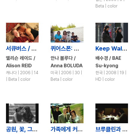
Beta | color
서큐버스 / Succubus
퀴어스폰: 퀴어의 아이들 / Queer Spawn
Keep Walking / Keep Walking
앨리슨 레이드 /
안나 볼루다 /
배수경 / BAE
Alison REID
Anna BOLUDA
Su-kyong
캐나다 | 2006 | 14
미국 | 2006 | 30 |
한국 | 2008 | 19 |
| Beta | color
Beta | color
HD | color
공원, 꽃, 그리고 첫키스 / Flowers at the Park (or First Kisses)
가족에게 커밍아웃하는 다양한 방법 / Family Reunion
브루클린과 조르단 / Brooklyn\'s Bridge to Jordan