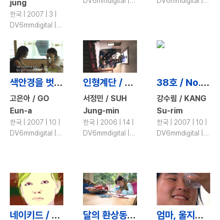
DV6mmdigital |
DV6mmdigital |
jung
color
color, b&w
한국 | 2007 | 3 |
DV6mmdigital |
color
색안경을 벗어라 / Taking off Your Jaundiced Eye!
인형계단 / Stairs of Doll
38호 / No.38
고은아 / GO
서정민 / SUH
강수림 / KANG
Eun-a
Jung-min
Su-rim
한국 | 2007 | 10 |
한국 | 2006 | 14 |
한국 | 2007 | 10 |
DV6mmdigital |
DV6mmdigital |
DV6mmdigital |
color
color
color
네이키드 / Naked
달의 환상동화 / Moon and the Wolfgirl
엄마, 울지마 / Mom, Please Don’t Cry