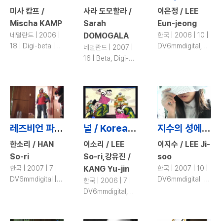
미사 캄프 /
사라 도모할라 /
이은정 / LEE
Mischa KAMP
Sarah
Eun-jeong
네덜란드 | 2006 |
DOMOGALA
한국 | 2006 | 10 |
18 | Digi-beta |
DV6mmdigital,
네덜란드 | 2007 |
color
DV | color
16 | Beta, Digi-
beta | color
레즈비언 파이터 / Lesbian Fighter
널 / Korean Seesaw
지수의 성에 관한 보고서 / Everything Jisoo Always Wanted to Know about Sex
한소리 / HAN
이소리 / LEE
이지수 / LEE Ji-
So-ri
So-ri,강유진 /
soo
한국 | 2007 | 7 |
KANG Yu-jin
한국 | 2007 | 10 |
DV6mmdigital |
DV6mmdigital |
한국 | 2006 | 7 |
color
color
DV6mmdigital,
DV | color