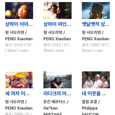
상하이 이야기 / Shanghai Story
상하이 여인들 / Shanghai Women
옛날옛적 상하이에서 / Once upon a Time in Shanghai
펑 샤오리엔 /
펑 샤오리엔 /
펑 샤오리엔 /
PENG Xiaolian
PENG Xiaolian
PENG Xiaolian
중국 | 2004 | 107
중국 | 2002 | 91 |
중국 | 1999 | 97 |
| 35mm | color
35mm | color
35mm | color
세 여자 이야기 / Women\'s Story
라다크의 아이스하키 소녀들 / Thin Ice
네 이웃을 사랑하라 / Two Ladies
펑 샤오리엔 /
호칸 베르타스 /
필립 포콩 /
PENG Xiaolian
Ha°kan
Philippe
중국 | 1988 | 97 |
BERTHAS
FAUCON