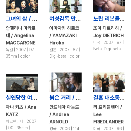
그녀의 삶 / Vivere
여성감독 만세! / Viva, Women Directors!
노란 리본을 매라 / Tie a Yellow Ribbon
앙겔리나 마카로
야마자키 히로코
조이 디트리히 /
네 / Angelina
/ YAMAZAKI
Joy DIETRICH
MACCARONE
Hiroko
미국 | 2007 | 87 |
Beta, Digi-beta |
독일 | 2007 | 97 |
일본 | 2007 | 87 |
color
35mm | color
Digi-beta | color
실연당한 여자의 여행 / A Stray Girlfriend
붉은 거리 / Red Road
결혼 대소동 / Out at the Wedding
아나 카츠 / Ana
안드레아 아놀드
리 프리들랜더 /
KATZ
/ Andrea
Lee
아르헨티나 | 2007
ARNOLD
FRIEDLANDER
| 90 | 35mm |
영국 | 2006 | 114
미국 | 2007 | 96 |