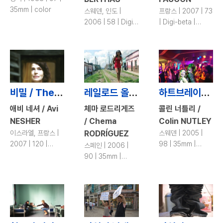
35mm | color
스웨덴, 인도 |
프랑스 | 2007 | 73
2006 | 58 | Digi-
| Digi-beta |
beta | color
color
비밀 / The Secrets
레일로드 올스타즈 / The Railroad All-Stars
하트브레이크 호텔 / Heartbreak Hotel
애비 네셔 / Avi
체마 로드리게즈
콜린 너틀리 /
NESHER
/ Chema
Colin NUTLEY
이스라엘, 프랑스 |
RODRÍGUEZ
스웨덴 | 2005 |
2007 | 120 |
98 | 35mm |
스페인 | 2006 |
35mm | color
color
90 | 35mm |
color