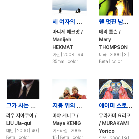
세 여자의 양탄자 / 3 Women
웬 멋진 남자? / What Hot Guy?
마니제 헤크맛 /
메리 톰슨 /
Manijeh
Mary
HEKMAT
THOMPSON
이란 | 2008 | 94 |
미국 | 2006 | 3 |
35mm | color
Beta | color
그가 사는 법 / The Way He Is
지붕 위의 세상 / Top of the World
에이미 스토리 / Talking about Amy
리우 지아쿠이 /
마야 케니그 /
무라카미 요리코
LIU Jia-qui
Maya KENIG
/ MURAKAMI
대만 | 2006 | 40 |
이스라엘 | 2005 |
Yorico
Beta | color
15 | Beta | color
일본 | 2006 | 9 |