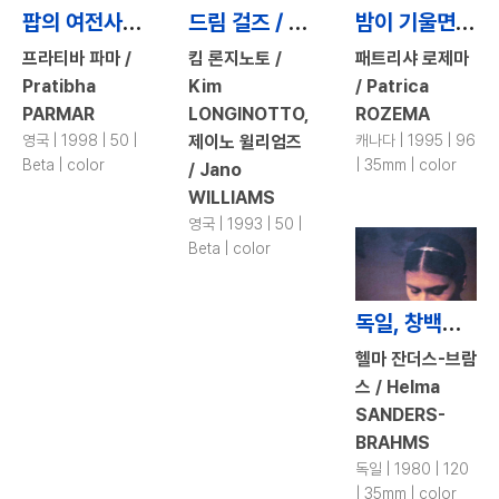
팝의 여전사 / The Righteous Babes
드림 걸즈 / Dream Girls
밤이 기울면 / When Night Is Falling
프라티바 파마 /
킴 론지노토 /
패트리샤 로제마
Pratibha
Kim
/ Patrica
PARMAR
LONGINOTTO,
ROZEMA
영국 | 1998 | 50 |
제이노 윌리엄즈
캐나다 | 1995 | 96
Beta | color
| 35mm | color
/ Jano
WILLIAMS
영국 | 1993 | 50 |
Beta | color
독일, 창백한 어머니 / Germany, Pale Mother
헬마 잔더스-브람
스 / Helma
SANDERS-
BRAHMS
독일 | 1980 | 120
| 35mm | color