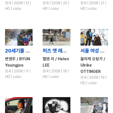
한국 | 2008 | 12 |
한국 | 2008 | 20 |
한국 | 2008 | 21 |
HD | color
HD | color
HD | color
20세기를 기억하는 슬기롭고 지혜로운 방법 / The Wise Way to Remember the 20th Century
허즈 앳 래스트 / Hers at Last
서울 여성 행복 / Seoul Women Happiness
변영주 / BYUN
헬렌 리 / Helen
울리케 오팅거 /
Youngjoo
LEE
Ulrike
한국 | 2008 | 11 |
한국 | 2008 | 18 |
OTTINGER
HD | color
HD | color
한국 | 2008 | 16 |
HD | color