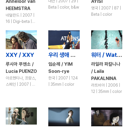
Anneloor van
대만 | 2007 | 29 |
AYISI
Beta | color, b&w
HEEMSTRA
영국 | 2007 | 87 |
Beta | color
네덜란드 | 2007 |
16 | Digi-beta |
color
XXY / XXY
우리 생애 최고의 순간 / Forever the Moment
워터 / Water
루시아 푸엔소 /
임순례 / YIM
라일라 파칼니나
Lucia PUENZO
Soon-rye
/ Laila
아르헨티나, 프랑스,
한국 | 2007 | 124
PAKALNINA
스페인 | 2007 | 91
| 35mm | color
라트비아 | 2006 |
| 35mm | color
12 | 35mm | color