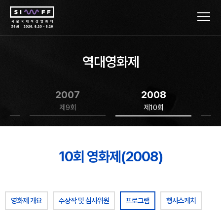
역대영화제
2007
2008
제9회
제10회
10회 영화제(2008)
영화제 개요
수상작 및 심사위원
프로그램
행사스케치