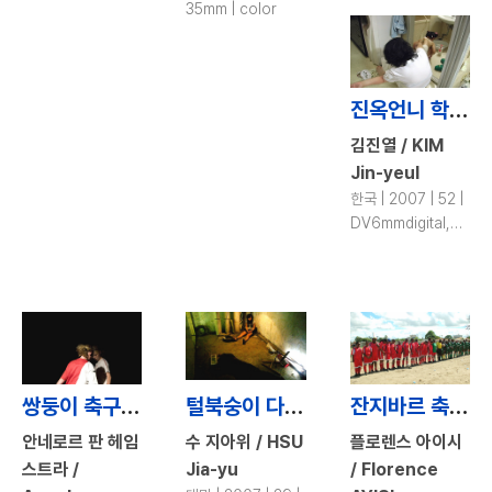
35mm | color
진옥언니 학교 가다 / Jinok Goes to School
김진열 / KIM
Jin-yeul
한국 | 2007 | 52 |
DV6mmdigital,
DV | color
쌍둥이 축구자매 / Girls in Guyville
털북숭이 다리 / Diary of a Pair of Hairy Legs
잔지바르 축구 퀸 / Zanzibar Soccer Queens
안네로르 판 헤임
수 지아위 / HSU
플로렌스 아이시
스트라 /
Jia-yu
/ Florence