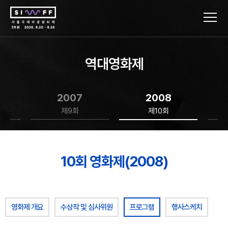
역대영화제
2007
2008
제9회
제10회
10회 영화제(2008)
영화제 개요
수상작 및 심사위원
프로그램
행사스케치