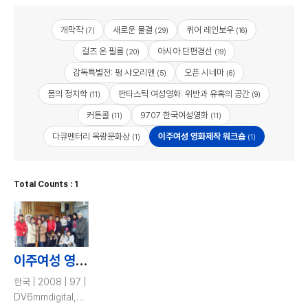
개막작
새로운 물결
퀴어 레인보우
(7)
(29)
(16)
걸즈 온 필름
아시아 단편경선
(20)
(19)
감독특별전: 펑 샤오리엔
오픈 시네마
(5)
(6)
몸의 정치학
판타스틱 여성영화: 위반과 유혹의 공간
(11)
(9)
커튼콜
9707 한국여성영화
(11)
(11)
다큐멘터리 옥랑문화상
이주여성 영화제작 워크숍
(1)
(1)
Total Counts : 1
이주여성 영화제작 워크숍 횡성 (횡성의 여성, 카메라를 들다) / Media Workshop for Women Migrants in Hoengseong
한국 | 2008 | 97 |
DV6mmdigital,