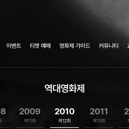
이벤트
티켓 예매
영화제 가이드
커뮤니티
역대영화제
08
2009
2010
2011
2
회
제11회
제12회
제13회