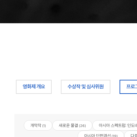
영화제 개요
수상작 및 심사위원
프로
개막작
새로운 물결
아시아 스펙트럼: 인도네
(1)
(26)
아시아 단편경선
다
(19)