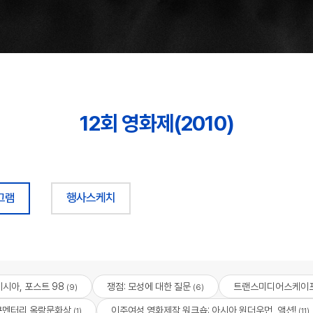
12회 영화제(2010)
그램
행사스케치
시아, 포스트 98
쟁점: 모성에 대한 질문
트랜스미디어스케이
(9)
(6)
큐멘터리 옥랑문화상
이주여성 영화제작 워크숍: 아시아 원더우먼, 액션!
(1)
(11)