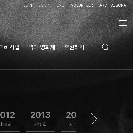
JOIN
LOGIN
ENG
VOLUNTEER
ARCHIVE BORA
교육 사업
역대 영화제
후원하기
012
2013
2014
2015
제14회
제15회
제16회
제17회