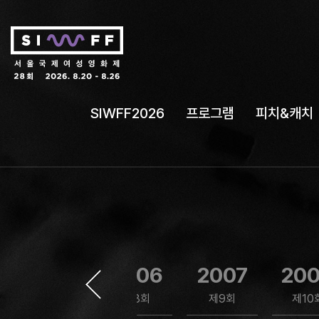
SIWFF2026
프로그램
피치&캐치
2005
2006
2007
20
제7회
제8회
제9회
제10