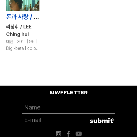
돈과 사랑 / Money and Honey
리칭휘 / LEE
Ching hui
대만 | 2011 | 96 |
Digi-beta | color,
b&w
SIWFFLETTER
submit