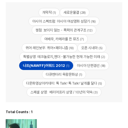
개막작
새로운물결
(1)
(28)
아시아 스펙트럼: 아시아 여성영화 성장기
(16)
쟁점: 보이지 않는 - 폭력의 관계구조
(12)
여배우, 카메라를 든 뮤즈
(7)
퀴어 레인보우: 퀴어×페미니즘
오픈 시네마
(10)
(5)
특별상영: 테크놀로지,젠더 -불가능한 현재 가능한 미래
(2)
나프(NAWFF)어워드 2012
아시아 단편경선
(1)
(18)
다큐멘터리 옥랑문화상
(1)
다문화영상아카데미: 톡 Talk! 톡 Talk! 날개를 달다
(5)
스페셜 상영: 배리어프리 상영 / 10년의 약속
(3)
Total Counts : 1