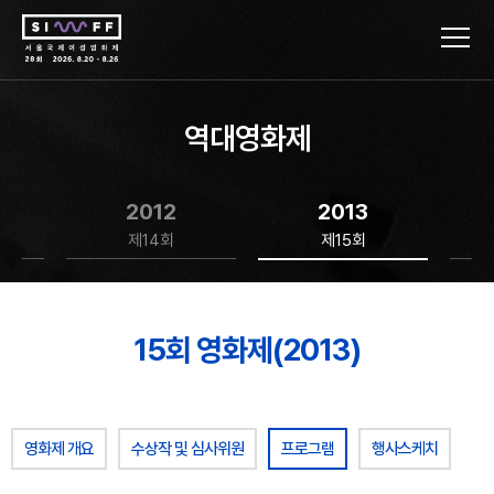
역대영화제
2012
2013
제14회
제15회
15회 영화제(2013)
영화제 개요
수상작 및 심사위원
프로그램
행사스케치