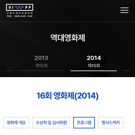
역대영화제
2013
2014
제15회
제16회
16회 영화제(2014)
영화제 개요
수상작 및 심사위원
프로그램
행사스케치