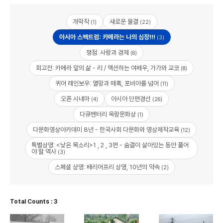
개막작
새로운 물결
(1)
(22)
아시아 스펙트럼: 카메라는 나의 심장!!!
(3)
쟁점: 사랑과 경제
(6)
회고전: 카메라 앞의 삶 - 리 / 액션하는 여배우, 가가와 교코
(8)
퀴어 레인보우: 열망과 매혹, 포비아를 넘어
(11)
오픈 시네마
아시아 단편경선
(4)
(26)
다큐멘터리 옥랑문화상
(1)
다문화영상아카데미 8년 - 한국사회 다문화와 영상제작교육
(12)
특별상영: <낮은 목소리>1 , 2 , 3편 - 숨결이 살아있는 동안 풀어
야 할 역사
(3)
스페셜 상영: 배리어프리 상영, 10년의 약속
(2)
Total Counts : 3