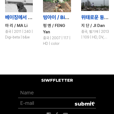
베이징에서 태어나긴 했다만 / Born in Beijing
빙아이 / Bingai
위태로운 둥지 / When the Bough Breaks
마 리 / MA Li
펑 옌 / FENG
지 단 / JI Dan
중국 | 2011 | 240 |
Yan
중국, 벨기에 | 2013
Digi-beta | b&w
| 109 | HD, DV,
중국 | 2007 | 117 |
HV | color
HD | color
SIWFFLETTER
submit