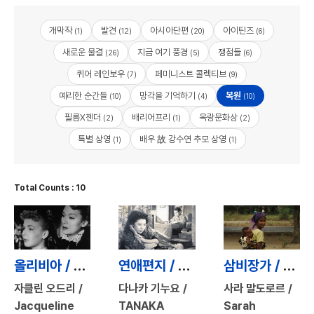
개막작
발견
아시아단편
아이틴즈
(1)
(12)
(20)
(6)
새로운 물결
지금 여기 풍경
쟁점들
(26)
(5)
(6)
퀴어 레인보우
페미니스트 콜렉티브
(7)
(9)
예리한 순간들
망각을 기억하기
복원
(10)
(4)
(10)
필름X젠더
배리어프리
옥랑문화상
(2)
(1)
(2)
특별 상영
배우 故 강수연 추모 상영
(1)
(1)
Total Counts : 10
올리비아 / Olivia
연애편지 / Love Letter
삼비장가 / Sambizanga
자클린 오드리 /
다나카 기누요 /
사라 말도로르 /
Jacqueline
TANAKA
Sarah