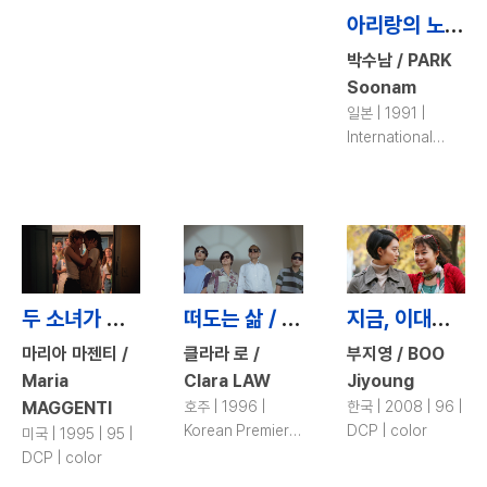
아리랑의 노래 - 오키나와의 증언 / Song of Arirang - Voices from Okinawa
박수남 / PARK
Soonam
일본 | 1991 |
International
Premiere | 100 |
DCP | color
두 소녀가 사랑에 빠진 믿을 수 없는 진짜 이야기 / The Incredibly True Adventure of Two Girls in Love
떠도는 삶 / Floating Life
지금, 이대로가 좋아요 / Sisters on the Road
마리아 마젠티 /
클라라 로 /
부지영 / BOO
Maria
Clara LAW
Jiyoung
MAGGENTI
호주 | 1996 |
한국 | 2008 | 96 |
Korean Premiere
DCP | color
미국 | 1995 | 95 |
| 97 | 35mm |
DCP | color
color