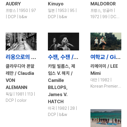
AUDRY
Kinuyo
MALDOROR
프랑스 | 1950 | 97
일본 | 1953 | 95 |
프랑스, 앙골라 |
| DCP | b&w
DCP | b&w
1972 | 99 | DCP |
color
리옹으로의 여행 / Blind Spot
수잰, 수잰 / Suzanne, Suzanne
여학교 / Girl's School
클라우디아 폰알
카밀 빌롭스, 제
리메이미 / LEE
레만 / Claudia
임스 V. 해치 /
Mimi
VON
Camille
대만 | 1982 |
Korean Premiere
ALEMANN
BILLOPS,
| 93 | DCP |
독일 | 1981 | 113 |
James V.
color
DCP | color
HATCH
미국 | 1982 | 28 |
DCP | b&w