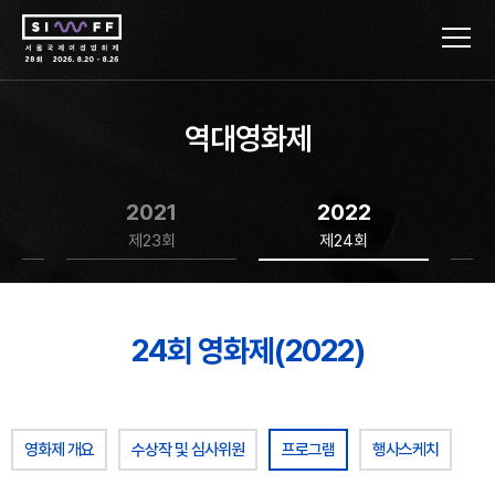
역대영화제
2021
2022
제23회
제24회
24회 영화제(2022)
영화제 개요
수상작 및 심사위원
프로그램
행사스케치