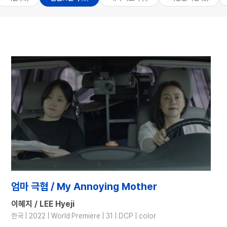
엄마 극혐 / My Annoying Mother
이혜지 / LEE Hyeji
한국 | 2022 | World Premiere | 31 | DCP | color