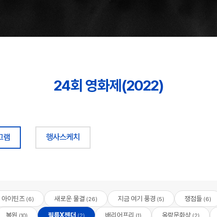
24회 영화제(2022)
그램
행사스케치
아이틴즈
새로운 물결
지금 여기 풍경
쟁점들
(6)
(26)
(5)
(6)
복원
필름X젠더
배리어프리
옥랑문화상
(10)
(2)
(1)
(2)