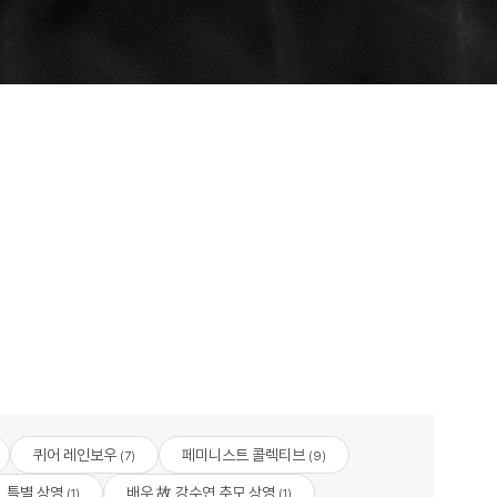
퀴어 레인보우
페미니스트 콜렉티브
(7)
(9)
특별 상영
배우 故 강수연 추모 상영
(1)
(1)