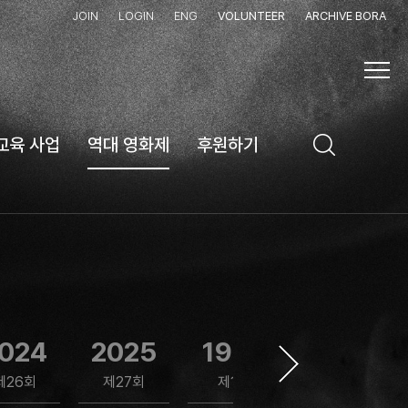
JOIN
LOGIN
ENG
VOLUNTEER
ARCHIVE BORA
교육 사업
역대 영화제
후원하기
024
2025
1997
1999
제26회
제27회
제1회
제2회