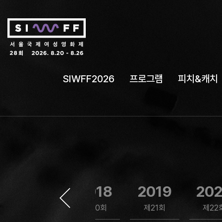
SIWFF2026
프로그램
피치&캐치
2017
2018
2019
20
제19회
제20회
제21회
제22