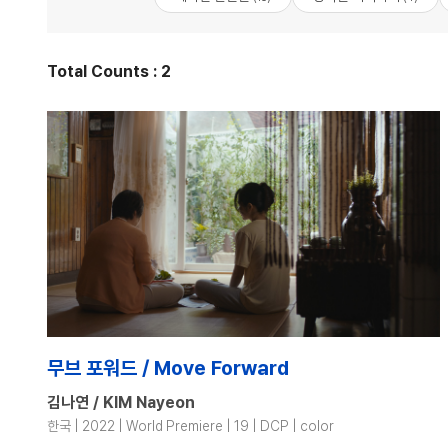
Total Counts : 2
무브 포워드 / Move Forward
김나연 / KIM Nayeon
한국 | 2022 | World Premiere | 19 | DCP | color