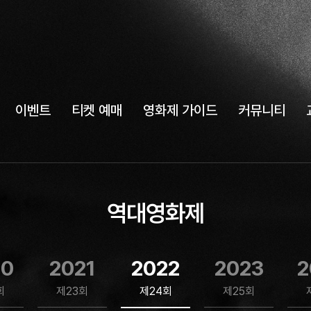
이벤트
티켓 예매
영화제 가이드
커뮤니티
역대영화제
20
2021
2022
2023
2
회
제23회
제24회
제25회