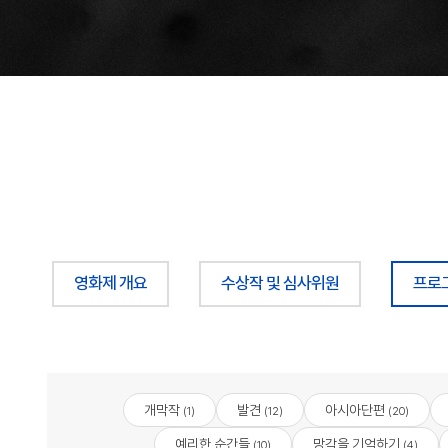
영화제 개요
수상작 및 심사위원
프로
개막작
발견
아시아단편
(1)
(12)
(20)
예리한 순간들
망각을 기억하기
(10)
(4)