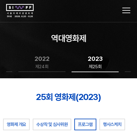
역대영화제
2022
2023
제24회
제25회
25회 영화제(2023)
영화제 개요
수상작 및 심사위원
프로그램
행사스케치