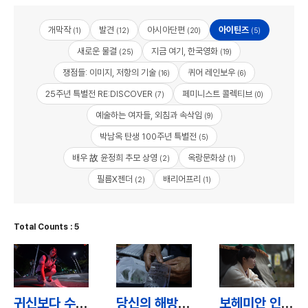
개막작
발견
아시아단편
아이틴즈
(1)
(12)
(20)
(5)
새로운 물결
지금 여기, 한국영화
(25)
(19)
쟁점들: 이미지, 저항의 기술
퀴어 레인보우
(16)
(6)
25주년 특별전 RE:DISCOVER
페미니스트 콜렉티브
(7)
(0)
예술하는 여자들, 외침과 속삭임
(9)
박남옥 탄생 100주년 특별전
(5)
배우 故 윤정희 추모 상영
옥랑문화상
(2)
(1)
필름X젠더
배리어프리
(2)
(1)
Total Counts : 5
귀신보다 수능이 더 무서워! / The College Entrance Exam Is Scarier Than the Ghost!
당신의 해방 / Your Liberation
보헤미안 인 스쿨 / Bohemian in School