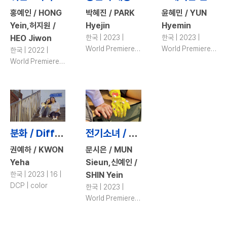
홍예인 / HONG
박혜진 / PARK
윤혜민 / YUN
Yein,허지원 /
Hyejin
Hyemin
HEO Jiwon
한국 | 2023 |
한국 | 2023 |
World Premiere |
World Premiere |
한국 | 2022 |
26 | DCP | color
12 | DCP | color
World Premiere |
20 | DCP | color
분화 / Differentiation
전기소녀 / Electric Girl
권예하 / KWON
문시은 / MUN
Yeha
Sieun,신예인 /
한국 | 2023 | 16 |
SHIN Yein
DCP | color
한국 | 2023 |
World Premiere |
17 | DCP | color