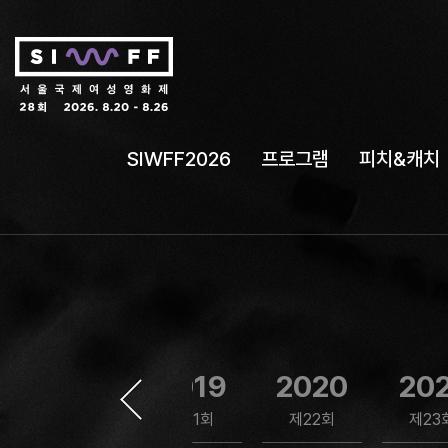
SIWFF2026
프로그램
피치&캐치
2018
2019
2020
20
제20회
제21회
제22회
제23