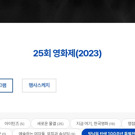
25회 영화제(2023)
그램
행사스케치
아이틴즈
새로운 물결
지금 여기, 한국영화
쟁점
(5)
(25)
(19)
브
예술하는 여자들, 외침과 속삭임
박남옥 탄생 100주년 특별전
(0)
(9)