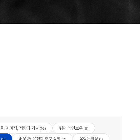
들: 이미지, 저항의 기술
퀴어 레인보우
(16)
(6)
배우 故 윤정희 추모 상영
옥랑문화상
(5)
(2)
(1)