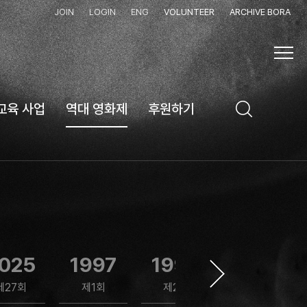
JOIN
LOGIN
ENG
VOLUNTEER
ARCHIVE BORA
교육 사업
역대 영화제
후원하기
025
1997
1999
2001
제27회
제1회
제2회
제3회