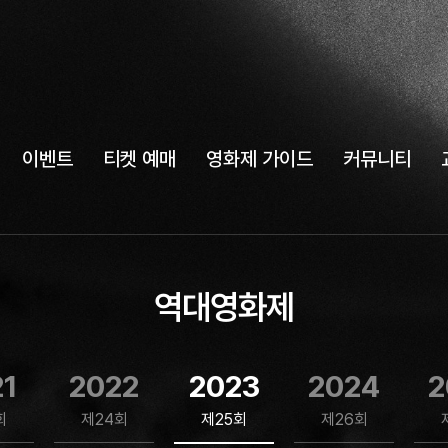
이벤트
티켓 예매
영화제 가이드
커뮤니티
역대영화제
21
2022
2023
2024
2
회
제24회
제25회
제26회