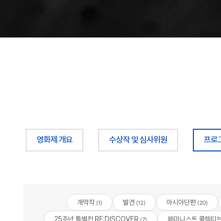
영화제 개요
수상작 및 심사위원
프로
개막작
발견
아시아단편
(1)
(12)
(20)
25주년 특별전 RE:DISCOVER
페미니스트 콜렉티
(7)