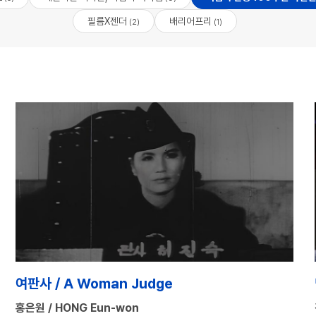
필름X젠더
배리어프리
(2)
(1)
여판사 / A Woman Judge
홍은원 / HONG Eun-won