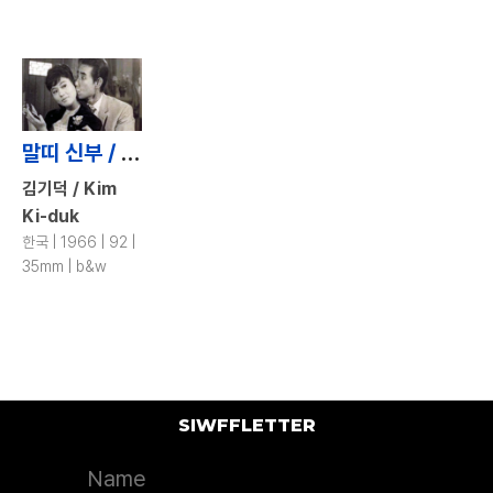
말띠 신부 / A Bride Who Was Born in the Year of the Hors
김기덕 / Kim
Ki-duk
한국 | 1966 | 92 |
35mm | b&w
SIWFFLETTER