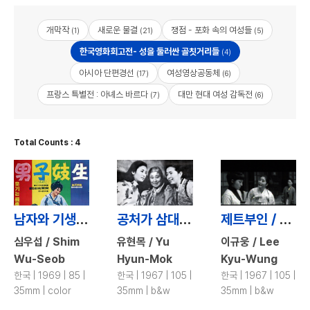
개막작
새로운 물결
쟁점 - 포화 속의 여성들
(1)
(21)
(5)
한국영화회고전- 성을 둘러싼 골칫거리들
(4)
아시아 단편경선
여성영상공동체
(17)
(6)
프랑스 특별전 : 아녜스 바르다
대만 현대 여성 감독전
(7)
(6)
Total Counts : 4
남자와 기생 / Man and Gisaeng
공처가 삼대 / Three Henpeck Generations
제트부인 / Madame Jet
심우섭 / Shim
유현목 / Yu
이규웅 / Lee
Wu-Seob
Hyun-Mok
Kyu-Wung
한국 | 1969 | 85 |
한국 | 1967 | 105 |
한국 | 1967 | 105 |
35mm | color
35mm | b&w
35mm | b&w