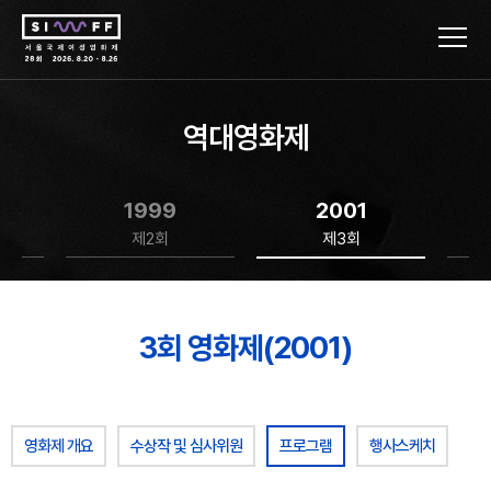
역대영화제
1999
2001
제2회
제3회
3회 영화제(2001)
영화제 개요
수상작 및 심사위원
프로그램
행사스케치