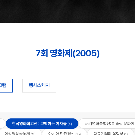
7회 영화제(2005)
그램
행사스케치
한국영화회고전 : 고백하는 여자들
터키영화특별전: 이슬람 문화에
(4)
여성영상공동체
아시아 단편경선
다큐멘터리 옥랑상
(9)
(18)
(1)