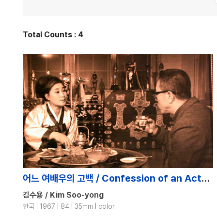
Total Counts : 4
어느 여배우의 고백 / Confession of an Actress / Eoneo Yeobaeuui Gobaek
김수용 / Kim Soo-yong
한국 | 1967 | 84 | 35mm | color