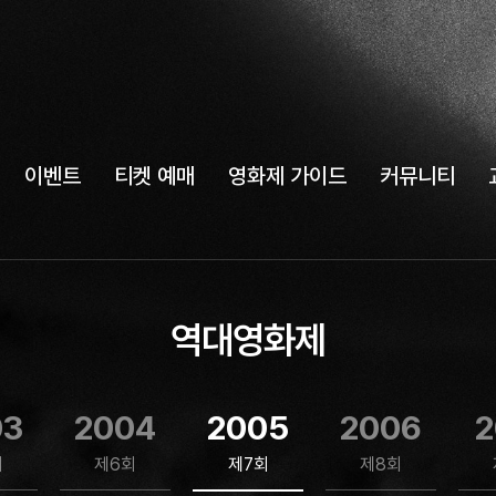
이벤트
티켓 예매
영화제 가이드
커뮤니티
역대영화제
03
2004
2005
2006
2
회
제6회
제7회
제8회