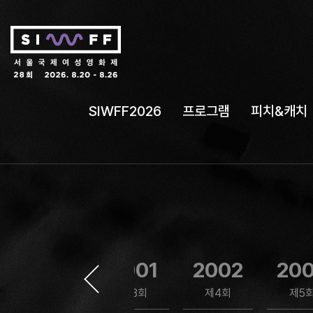
SIWFF2026
프로그램
피치&캐치
1999
2001
2002
20
제2회
제3회
제4회
제5