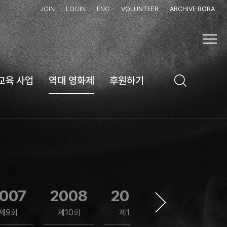
JOIN
LOGIN
ENG
VOLUNTEER
ARCHIVE BORA
교육 사업
역대 영화제
후원하기
007
2008
2009
2010
제9회
제10회
제11회
제12회