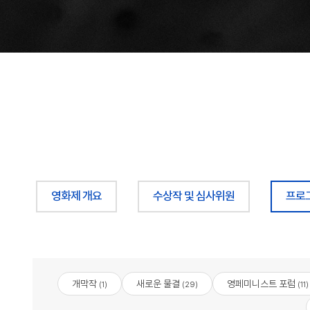
영화제 개요
수상작 및 심사위원
프로
개막작
새로운 물결
영페미니스트 포럼
(1)
(29)
(11)