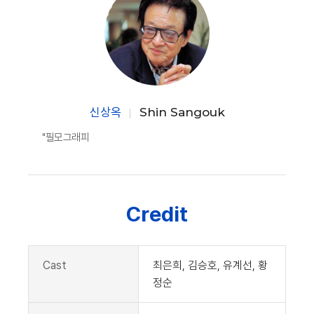
신상옥
Shin Sangouk
"필모그래피
Credit
Cast
최은희, 김승호, 유계선, 황
정순