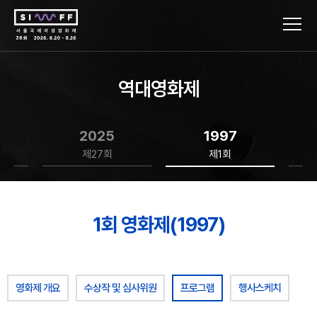
역대영화제
2025
1997
제27회
제1회
1회 영화제(1997)
영화제 개요
수상작 및 심사위원
프로그램
행사스케치