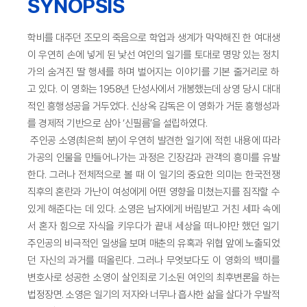
SYNOPSIS
학비를 대주던 조모의 죽음으로 학업과 생계가 막막해진 한 여대생
이 우연히 손에 넣게 된 낯선 여인의 일기를 토대로 명망 있는 정치
가의 숨겨진 딸 행세를 하며 벌어지는 이야기를 기본 줄거리로 하
고 있다. 이 영화는 1958년 단성사에서 개봉했는데 상영 당시 대대
적인 흥행성공을 거두었다. 신상옥 감독은 이 영화가 거둔 흥행성과
를 경제적 기반으로 삼아 ‘신필름’을 설립하였다.
주인공 소영(최은희 분)이 우연히 발견한 일기에 적힌 내용에 따라
가공의 인물을 만들어나가는 과정은 긴장감과 관객의 흥미를 유발
한다. 그러나 전체적으로 볼 때 이 일기의 중요한 의미는 한국전쟁
직후의 혼란과 가난이 여성에게 어떤 영향을 미쳤는지를 짐작할 수
있게 해준다는 데 있다. 소영은 남자에게 버림받고 거친 세파 속에
서 혼자 힘으로 자식을 키우다가 끝내 세상을 떠나야만 했던 일기
주인공의 비극적인 일생을 보며 매춘의 유혹과 위협 앞에 노출되었
던 자신의 과거를 떠올린다. 그러나 무엇보다도 이 영화의 백미를
변호사로 성공한 소영이 살인죄로 기소된 여인의 최후변론을 하는
법정장면. 소영은 일기의 저자와 너무나 흡사한 삶을 살다가 우발적