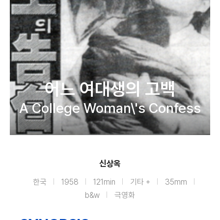
어느 여대생의 고백
A College Woman\'s Confess
신상옥
한국
1958
121min
기타 +
35mm
b&w
극영화