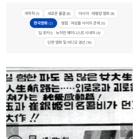
개막작
새로운 물결
아시아 · 태평양 영화
(1)
(8)
(8)
한국영화
쟁점 : 여성들 사이의 관계
(2)
(5)
딥 포커스 : 뉴저먼 페미니스트 시네마
(4)
단편 영화 및 비디오 경선
(10)