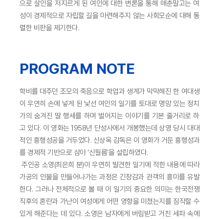
으로 살인을 저지르게 된 여인에 대한 변론을 통해 매춘말고는 여
성이 경제적으로 자립할 길을 마련해주지 않는 사회모순에 대해 통
렬한 비판을 제기한다.
PROGRAM NOTE
학비를 대주던 조모의 죽음으로 학업과 생계가 막막해진 한 여대생
이 우연히 손에 넣게 된 낯선 여인의 일기를 토대로 명망 있는 정치
가의 숨겨진 딸 행세를 하며 벌어지는 이야기를 기본 줄거리로 하
고 있다. 이 영화는 1958년 단성사에서 개봉했는데 상영 당시 대대
적인 흥행성공을 거두었다. 신상옥 감독은 이 영화가 거둔 흥행성과
를 경제적 기반으로 삼아 ‘신필름’을 설립하였다.
주인공 소영(최은희 분)이 우연히 발견한 일기에 적힌 내용에 따라
가공의 인물을 만들어나가는 과정은 긴장감과 관객의 흥미를 유발
한다. 그러나 전체적으로 볼 때 이 일기의 중요한 의미는 한국전쟁
직후의 혼란과 가난이 여성에게 어떤 영향을 미쳤는지를 짐작할 수
있게 해준다는 데 있다. 소영은 남자에게 버림받고 거친 세파 속에