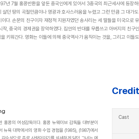
997년 7월 홍콩반환을 앞둔 중국인에게 있어서 3중국의 최근세사에 등장하
 살던 땅의 곡절만큼이나 영광과 호사스러움을 누렸고 그런 만큼 그 대가도
다. 손문의 친구이자 재정적 지원자였던 송사리는 세 딸들을 미국으로 유학을
시작, 중국의 경제권을 장악하였다. 집안의 반대를 무릅쓰고 아버지의 친구인
심을 키워간다. 영화는 이들에 의해 중국역사가 움직이는 것을, 그리고 이들
Credi
ng
Cast
한 홍콩의 여성감독이다. 홍콩 뉴웨이브 감독들 대부분이
욕 대학에서의 영화 수업 경험을 (1985), (1987)에서
의 감수성으로 주로 사랑이야기를 섬세하게 담던 그녀는 에