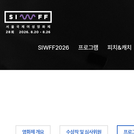
SIWFF2026
프로그램
피치&캐치
영화제 개요
수상작 및 심사위원
프로