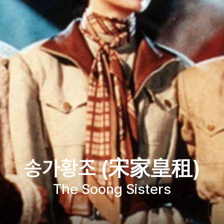
송가황조 (宋家皇租)
The Soong Sisters