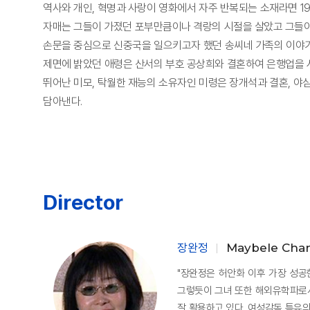
역사와 개인, 혁명과 사랑이 영화에서 자주 반복되는 소재라면 1
자매는 그들이 가졌던 포부만큼이나 격랑의 시절을 살았고 그들이
손문을 중심으로 신중국을 일으키고자 했던 송씨네 가족의 이야기이
제면에 밝았던 애령은 산서의 부호 공상희와 결혼하여 은행업을 
뛰어난 미모, 탁월한 재능의 소유자인 미령은 장개석과 결혼, 야
담아낸다.
Director
장완정
Maybele Cha
"장완정은 허안화 이후 가장 성공
그렇듯이 그녀 또한 해외유학파로서 뉴
잘 활용하고 있다. 여성감독 특유