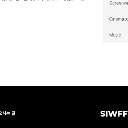
Screenwr
다.
Cinemato
Music
SIWFF
오시는 길