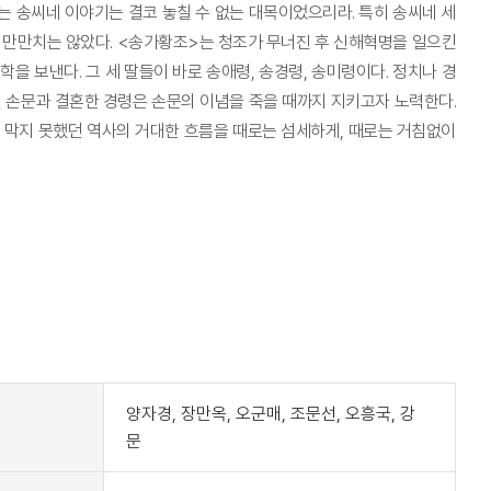
는 송씨네 이야기는 결코 놓칠 수 없는 대목이었으리라. 특히 송씨네 세
 만만치는 않았다. <송가황조>는 청조가 무너진 후 신해혁명을 일으킨
 보낸다. 그 세 딸들이 바로 송애령, 송경령, 송미령이다. 정치나 경
 손문과 결혼한 경령은 손문의 이념을 죽을 때까지 지키고자 노력한다.
도 막지 못했던 역사의 거대한 흐름을 때로는 섬세하게, 때로는 거침없이
t
양자경, 장만옥, 오군매, 조문선, 오흥국, 강
문