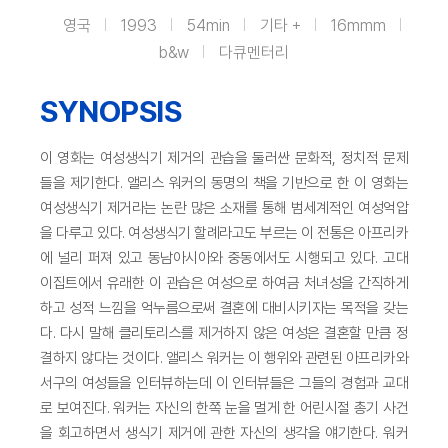
영국
1993
54min
기타 +
16mmm
b&w
다큐멘터리
SYNOPSIS
이 영화는 여성생식기 제거의 관습을 둘러싼 문화적, 정치적 문제
들을 제기한다. 앨리스 워커의 동명의 책을 기반으로 한 이 영화는
여성생식기 제거라는 논란 많은 소재를 통해 범세계적인 여성억압
을 다루고 있다. 여성생식기 할례라고도 부르는 이 전통은 아프리카
에 널리 퍼져 있고 동남아시아와 중동에서도 시행되고 있다. 고대
이집트에서 유래한 이 관습은 여성으로 하여금 처녀성을 간직하게
하고 성적 느낌을 억누름으로써 결혼에 대비시키자는 목적을 갖는
다. 다시 말해 클리토리스를 제거하지 않은 여성은 결혼할 만큼 정
결하지 않다는 것이다. 앨리스 워커는 이 행위와 관련된 아프리카와
서구의 여성들을 인터뷰하는데 이 인터뷰들은 그들의 경험과 교대
로 보여진다. 워커는 자신의 한쪽 눈을 멀게 한 어린시절 총기 사건
을 회고하면서 생식기 제거에 관한 자신의 생각을 얘기한다. 워커