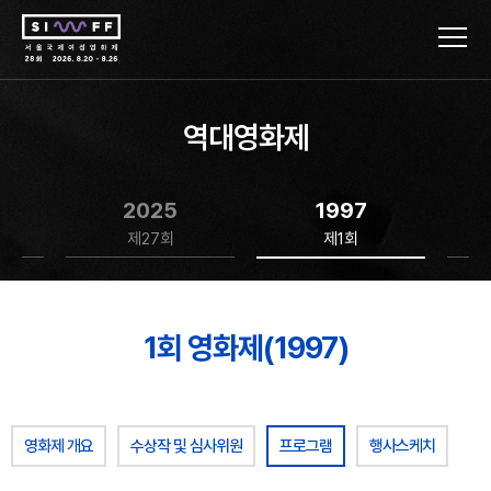
역대영화제
2025
1997
제27회
제1회
1회 영화제(1997)
영화제 개요
수상작 및 심사위원
프로그램
행사스케치