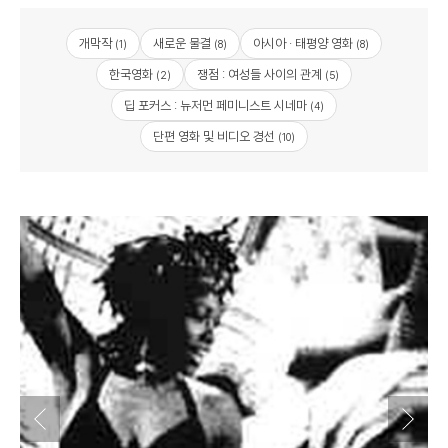
개막작
새로운 물결
아시아 · 태평양 영화
(1)
(8)
(8)
한국영화
쟁점 : 여성들 사이의 관계
(2)
(5)
딥 포커스 : 뉴저먼 페미니스트 시네마
(4)
단편 영화 및 비디오 경선
(10)