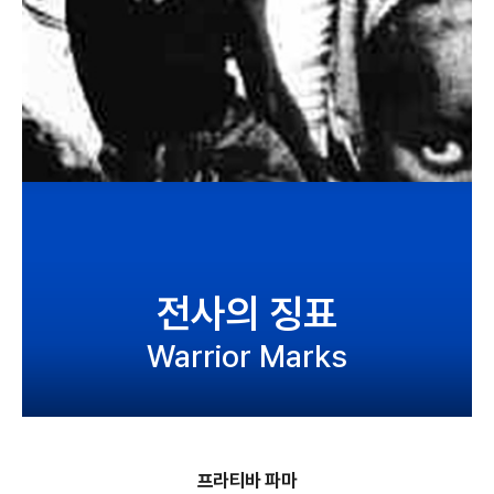
전사의 징표
Warrior Marks
프라티바 파마