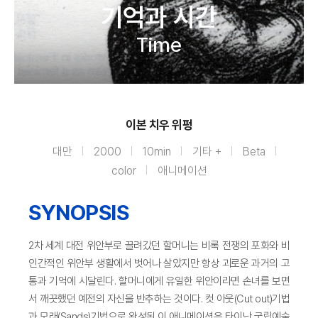
기억과 시간
Time
이본 치우 위펑
대만
2000
10min
기타 +
Beta
color
애니메이션
SYNOPSIS
2차 세계 대전 위안부로 끌려갔던 할머니는 비록 전쟁의 포화와 비
인간적인 위안부 생활에서 벗어나 살았지만 항상 괴로운 과거의 고
통과 기억에 시달린다. 할머니에게 유일한 위안이라면 손녀를 보면
서 깨끗했던 예전의 자신을 반추하는 것이다. 컷 아웃(Cut out)기법
과 모래(Sands)기법으로 완성된 이 애니메이션은 타이난 국립예술