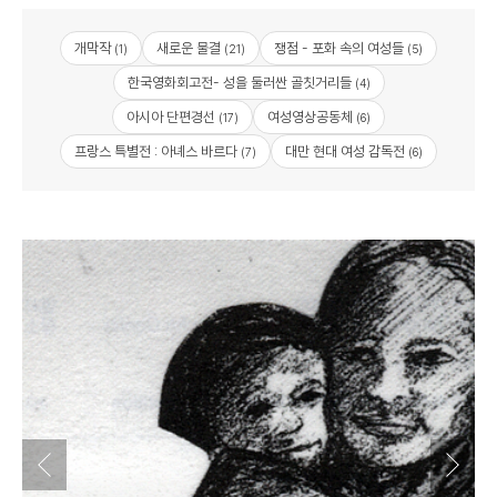
개막작
새로운 물결
쟁점 - 포화 속의 여성들
(1)
(21)
(5)
한국영화회고전- 성을 둘러싼 골칫거리들
(4)
아시아 단편경선
여성영상공동체
(17)
(6)
프랑스 특별전 : 아녜스 바르다
대만 현대 여성 감독전
(7)
(6)