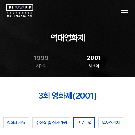
역대영화제
1999
2001
제2회
제3회
3회 영화제(2001)
영화제 개요
수상작 및 심사위원
프로그램
행사스케치