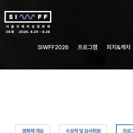
SIWFF2026
프로그램
피치&캐치
영화제 개요
수상작 및 심사위원
프로