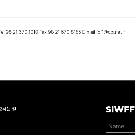
 Tel 98 21 670 1010 Fax 98 21 670 8155 E-mail fcf1@dpi.net.ir
SIWFF
오시는 길