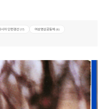
아시아 단편경선
여성영상공동체
(17)
(6)