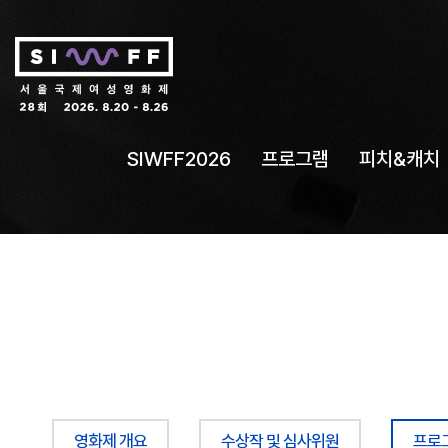
SIWFF2026
프로그램
피치&캐치
영화제 개요
수상작 및 심사위원
프로