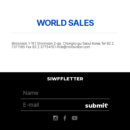
WORLD SALES
Mirovision 1-151 Shinmoon 2-ga, Chongro-gu Seoul Korea Tel 82 2
7371185 Fax 82 2 37754151 irine@mirovision.com
SIWFFLETTER
submit