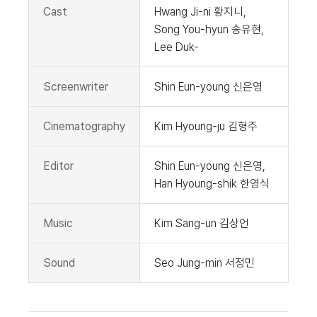
Cast
Hwang Ji-ni 황지니,
Song You-hyun 송유현,
Lee Duk-
Screenwriter
Shin Eun-young 신은영
Cinematography
Kim Hyoung-ju 김형주
Editor
Shin Eun-young 신은영,
Han Hyoung-shik 한영식
Music
Kim Sang-un 김상언
Sound
Seo Jung-min 서정민