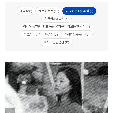
개막작
새로운 물결
딥 포커스 : 걸 파워
(1)
(29)
(8)
한국영화회고전
(4)
아시아 특별전 : 인도 독립 영화를 바라보는 한 시선
(7)
타흐미네 밀라니 특별전
여성영상공동체
(3)
(12)
아시아 단편경선
(16)