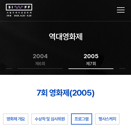
역대영화제
2004
2005
제6회
제7회
7회 영화제(2005)
영화제 개요
수상작 및 심사위원
프로그램
행사스케치