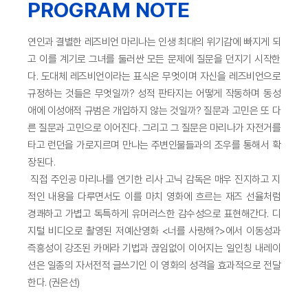
PROGRAM NOTE
연인과 결별한 레즈비언 마리나는 인생 최대의 위기감에 빠지게 되
고 이를 계기로 그녀를 둘러싼 모든 문제에 질문을 던지기 시작한
다. 도대체 레즈비언이라는 표식은 무엇이며 자신을 레즈비언으로
규정하는 것들은 무엇일까? 성적 판타지는 어떻게 작동하며 동성
애에 이성애적 규범은 개입하지 않는 것일까? 질문과 고민은 또 다
른 질문과 고민으로 이어진다. 그리고 그 질문은 마리나가 자전거를
타고 런던을 가로지르며 만나는 주변인물들과의 조우를 통해서 확
장된다.
직접 주인공 마리나를 연기한 리사 고닉 감독은 매우 진지하고 지
적인 내용을 다루면서도 이를 마치 영화에 흐르는 재즈 선율처럼
경쾌하고 가볍고 독특하게 유머러스한 감수성으로 표현해간다. 디
지털 비디오로 촬영된 저예산영화 <너를 사랑해?>에서 이동성과
즉흥성이 강조된 카메라 기법과 끊임없이 이어지는 일인칭 내레이
션은 일종의 자서전적 글쓰기인 이 영화의 성격을 효과적으로 전달
한다. (권은선)