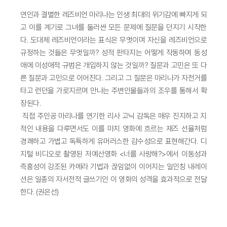
연인과 결별한 레즈비언 마리나는 인생 최대의 위기감에 빠지게 되
고 이를 계기로 그녀를 둘러싼 모든 문제에 질문을 던지기 시작한
다. 도대체 레즈비언이라는 표식은 무엇이며 자신을 레즈비언으로
규정하는 것들은 무엇일까? 성적 판타지는 어떻게 작동하며 동성
애에 이성애적 규범은 개입하지 않는 것일까? 질문과 고민은 또 다
른 질문과 고민으로 이어진다. 그리고 그 질문은 마리나가 자전거를
타고 런던을 가로지르며 만나는 주변인물들과의 조우를 통해서 확
장된다.
직접 주인공 마리나를 연기한 리사 고닉 감독은 매우 진지하고 지
적인 내용을 다루면서도 이를 마치 영화에 흐르는 재즈 선율처럼
경쾌하고 가볍고 독특하게 유머러스한 감수성으로 표현해간다. 디
지털 비디오로 촬영된 저예산영화 <너를 사랑해?>에서 이동성과
즉흥성이 강조된 카메라 기법과 끊임없이 이어지는 일인칭 내레이
션은 일종의 자서전적 글쓰기인 이 영화의 성격을 효과적으로 전달
한다. (권은선)