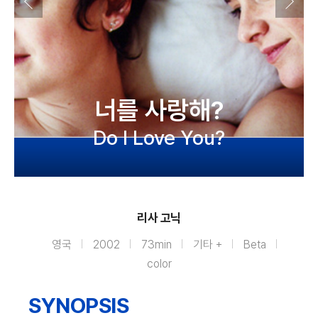
너를 사랑해?
Do I Love You?
리사 고닉
영국
2002
73min
기타 +
Beta
color
SYNOPSIS