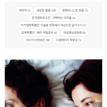
개막작
새로운 물결
영페미니스트 포럼
(1)
(29)
(11)
한국영화회고전 : 고백하는 여자들
(4)
터키영화특별전: 이슬람 문화에서 여성으로 살아가기
(7)
감독특별전 : 베라 히틸로바
여성영상공동체
(6)
(9)
아시아 단편경선
다큐멘터리 옥랑상
(18)
(1)