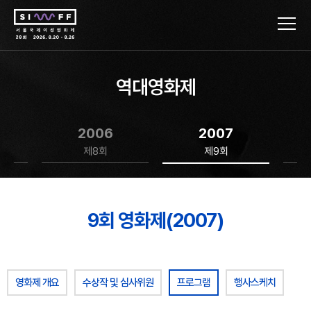
역대영화제
2006
2007
제8회
제9회
9회 영화제(2007)
영화제 개요
수상작 및 심사위원
프로그램
행사스케치