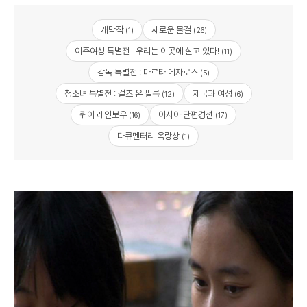
개막작
새로운 물결
(1)
(26)
이주여성 특별전 : 우리는 이곳에 살고 있다!
(11)
감독 특별전 : 마르타 메자로스
(5)
청소녀 특별전 : 걸즈 온 필름
제국과 여성
(12)
(6)
퀴어 레인보우
아시아 단편경선
(16)
(17)
다큐멘터리 옥랑상
(1)