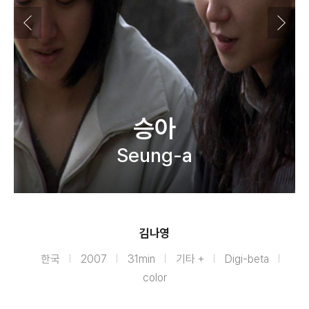
승아
Seung-a
김나영
한국
2007
31min
기타 +
Digi-beta
color