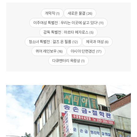
개막작
새로운 물결
(1)
(26)
이주여성 특별전 : 우리는 이곳에 살고 있다!
(11)
감독 특별전 : 마르타 메자로스
(5)
청소녀 특별전 : 걸즈 온 필름
제국과 여성
(12)
(6)
퀴어 레인보우
아시아 단편경선
(16)
(17)
다큐멘터리 옥랑상
(1)