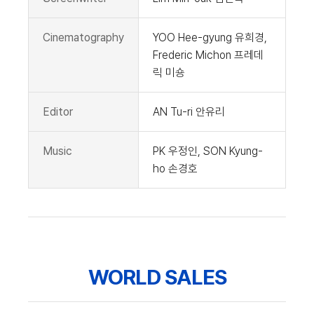
Cinematography
YOO Hee-gyung 유희경,
Frederic Michon 프레데
릭 미숑
Editor
AN Tu-ri 안유리
Music
PK 우정인, SON Kyung-
ho 손경호
WORLD SALES