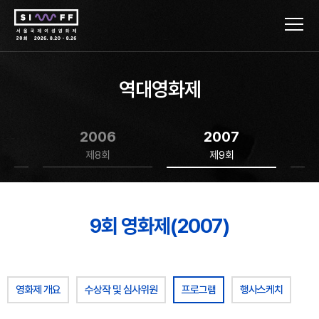
역대영화제
2006
2007
제8회
제9회
9회 영화제(2007)
영화제 개요
수상작 및 심사위원
프로그램
행사스케치