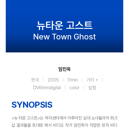
뉴타운 고스트
New Town Ghost
임민욱
한국
2005
11min
기타 +
DV6mmdigital
color
실험
SYNOPSIS
<뉴 타운 고스트>는 하자센터에서 이루어진 십대 소녀들과의 워크
샵 결과물을 토대로 해서 비디오 작가 임민욱이 작업한 뮤직 비디