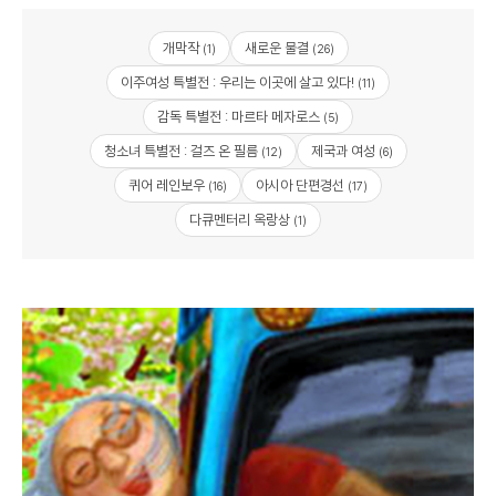
개막작
새로운 물결
(1)
(26)
이주여성 특별전 : 우리는 이곳에 살고 있다!
(11)
감독 특별전 : 마르타 메자로스
(5)
청소녀 특별전 : 걸즈 온 필름
제국과 여성
(12)
(6)
퀴어 레인보우
아시아 단편경선
(16)
(17)
다큐멘터리 옥랑상
(1)