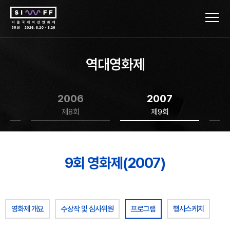
역대영화제
2006
2007
제8회
제9회
9회 영화제(2007)
영화제 개요
수상작 및 심사위원
프로그램
행사스케치