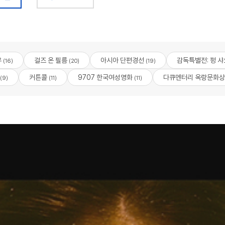
우
걸즈 온 필름
아시아 단편경선
감독특별전: 펑 
(16)
(20)
(19)
커튼콜
9707 한국여성영화
다큐멘터리 옥랑문화상
(9)
(11)
(11)