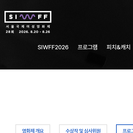
SIWFF2026
프로그램
피치&캐치
영화제 개요
수상작 및 심사위원
프로