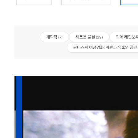
개막작
새로운 물결
퀴어 레인보
(7)
(29)
판타스틱 여성영화: 위반과 유혹의 공간