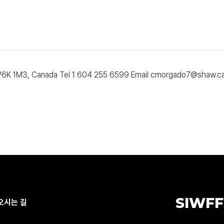
 V6K 1M3, Canada Tel 1 604 255 6599 Email cmorgado7@shaw.c
SIWFF
오시는 길