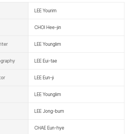
LEE Yourim
CHOI Hee-jin
iter
LEE Younglim
graphy
LEE Eui-tae
tor
LEE Eun-ji
LEE Younglim
LEE Jong-bum
CHAE Eun-hye