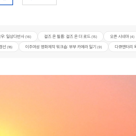
우: 일상다반사
걸즈 온 필름: 걸즈 온 더 로드
오픈 시네마
(16)
(15)
(4)
경선
이주여성 영화제작 워크숍: 부부 카메라 일기
다큐멘터리 
(18)
(9)