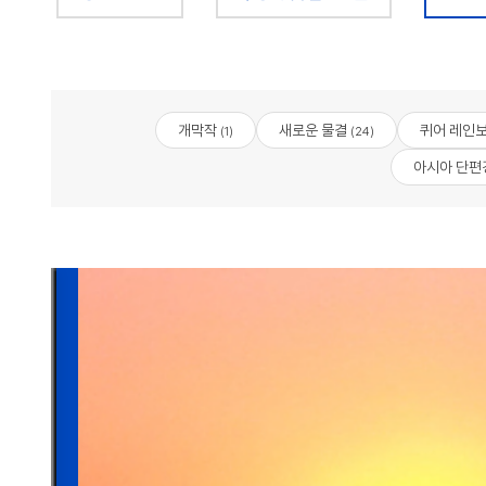
개막작
새로운 물결
퀴어 레인보
(1)
(24)
아시아 단편