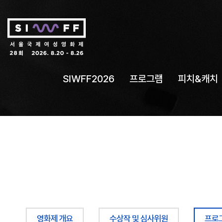
SIWFF2026
프로그램
피치&캐치
영화제 개요
수상작 및 심사위원
프로