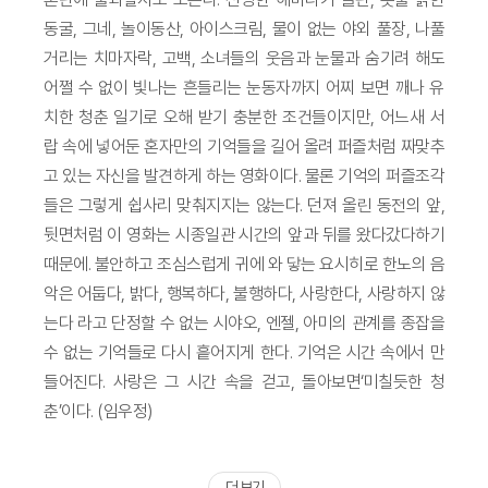
동굴, 그네, 놀이동산, 아이스크림, 물이 없는 야외 풀장, 나풀
거리는 치마자락, 고백, 소녀들의 웃음과 눈물과 숨기려 해도
어쩔 수 없이 빛나는 흔들리는 눈동자까지 어찌 보면 깨나 유
치한 청춘 일기로 오해 받기 충분한 조건들이지만, 어느새 서
랍 속에 넣어둔 혼자만의 기억들을 길어 올려 퍼즐처럼 짜맞추
고 있는 자신을 발견하게 하는 영화이다. 물론 기억의 퍼즐조각
들은 그렇게 쉽사리 맞춰지지는 않는다. 던져 올린 동전의 앞,
뒷면처럼 이 영화는 시종일관 시간의 앞과 뒤를 왔다갔다하기
때문에. 불안하고 조심스럽게 귀에 와 닿는 요시히로 한노의 음
악은 어둡다, 밝다, 행복하다, 불행하다, 사랑한다, 사랑하지 않
는다 라고 단정할 수 없는 시야오, 엔젤, 아미의 관계를 종잡을
수 없는 기억들로 다시 흩어지게 한다. 기억은 시간 속에서 만
들어진다. 사랑은 그 시간 속을 걷고, 돌아보면‘미칠듯한 청
춘’이다. (임우정)
더 보기