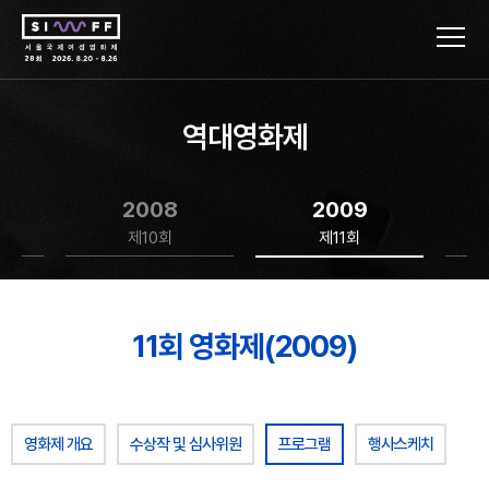
역대영화제
2008
2009
제10회
제11회
11회 영화제(2009)
영화제 개요
수상작 및 심사위원
프로그램
행사스케치