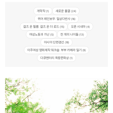
개막작
새로운 물결
(1)
(24)
퀴어 레인보우: 일상다반사
(16)
걸즈 온 필름: 걸즈 온 더 로드
오픈 시네마
(15)
(4)
여성노동과 가난
천 개의 나이듦
(5)
(13)
아시아 단편경선
(18)
이주여성 영화제작 워크숍: 부부 카메라 일기
(9)
다큐멘터리 옥랑문화상
(1)