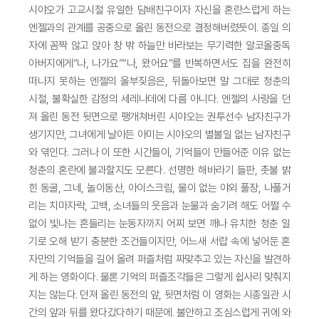
시야오가 고교시절 유일한 담배친구이자 자신을 혼란스럽게 하는
엔젤과의 관계를 공중으로 올린 동전으로 결정해버렸듯이. 종일 의
자에 꼼짝 않고 앉아 창 밖 하늘만 바라보는 무기력한 알코올중독
아버지에게“나, 나가요”“나, 왔어요”를 반복하면서도 집을 완전히
떠나지 못하는 엔젤의 울부짖음은, 뒤돌아보면 말 그대로 청춘의
시절, 불확실한 감정의 세레나데에 다름 아니다. 엔젤의 사랑을 던
져 올린 동전 뒷면으로 팽개쳐버린 시야오는 권투선수 남자친구가
생기지만, 그녀에게 날아든 아미는 시야오의 별볼일 없는 남자친구
와 엮인다. 그러나 이 또한 시간들이, 기억들이 만들어준 이유 없는
청춘의 혼란에 불과할지도 모른다. 선명한 해바라기 들판, 촛불 밝
힌 동굴, 그네, 놀이동산, 아이스크림, 물이 없는 야외 풀장, 나풀거
리는 치마자락, 고백, 소녀들의 웃음과 눈물과 숨기려 해도 어쩔 수
없이 빛나는 흔들리는 눈동자까지 어찌 보면 깨나 유치한 청춘 일
기로 오해 받기 충분한 조건들이지만, 어느새 서랍 속에 넣어둔 혼
자만의 기억들을 길어 올려 퍼즐처럼 짜맞추고 있는 자신을 발견하
게 하는 영화이다. 물론 기억의 퍼즐조각들은 그렇게 쉽사리 맞춰지
지는 않는다. 던져 올린 동전의 앞, 뒷면처럼 이 영화는 시종일관 시
간의 앞과 뒤를 왔다갔다하기 때문에. 불안하고 조심스럽게 귀에 와