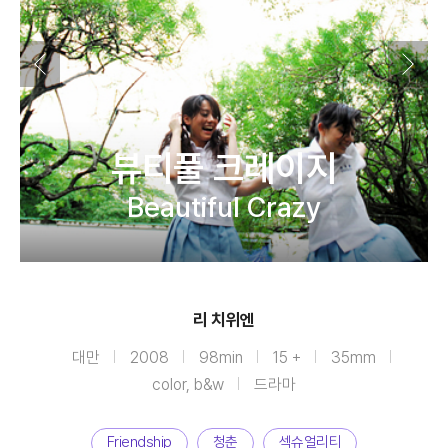
뷰티풀 크레이지
Beautiful Crazy
리 치위엔
대만
2008
98min
15 +
35mm
color, b&w
드라마
Friendship
청춘
섹슈얼리티