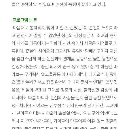
들은 여전히 날 수 있으며 여전히 숨쉬며 살아가고 있다.
프로그램 노트
마음대로 통제되지 않아 미칠 것 같았던, 이 순간이 무엇이라
고 단정지어 말할 수 없었던 청춘의 감정들은 세 소녀의 현재
와 과거를 더듬어가는 영화의 시간 속에서 새로운 기억들로 기
록된다. 17살의 시야오가 고교시절 유일한 담배친구이자 자신
을 혼란스럽게 하는 엔젤과의 관계를 공중으로 올린 동전으로
결정해버렸듯이. 종일 의자에 꼼짝 않고 앉아 창 밖 하늘만 바
라보는 무기력한 알코올중독 아버지에게“나, 나가요”“나, 왔어
요”를 반복하면서도 집을 완전히 떠나지 못하는 엔젤의 울부짖
음은, 뒤돌아보면 말 그대로 청춘의 시절, 불확실한 감정의 세
레나데에 다름 아니다. 엔젤의 사랑을 던져 올린 동전 뒷면으로
팽개쳐버린 시야오는 권투선수 남자친구가 생기지만, 그녀에
게 날아든 아미는 시야오의 별볼일 없는 남자친구와 엮인다. 그
러나 이 또한 시간들이, 기억들이 만들어준 이유 없는 청춘의
혼란에 불과할지도 모른다. 선명한 해바라기 들판, 촛불 밝힌