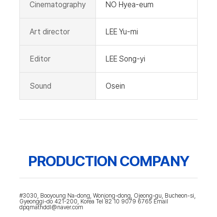
Cinematography
NO Hyea-eum
Art director
LEE Yu-mi
Editor
LEE Song-yi
Sound
Osein
PRODUCTION COMPANY
#3030, Booyoung Na-dong, Wonjong-dong, Ojeong-gu, Bucheon-si,
Gyeonggi-do 421-200, Korea Tel 82 10 9079 6765 Email
dpqmathddl@naver.com