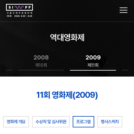
역대영화제
2008
2009
제10회
제11회
11회 영화제(2009)
영화제 개요
수상작 및 심사위원
프로그램
행사스케치