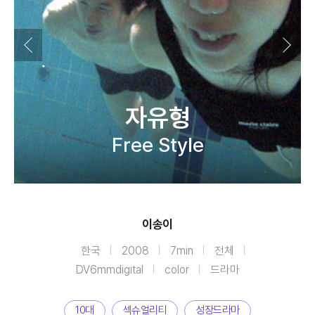
자유형
Free Style
이송이
한국
2008
7min
전체
DV6mmdigital
color
드라마
10대
섹슈얼리티
성장드라마