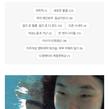
개막작
새로운 물결
(1)
(24)
퀴어 레인보우: 일상다반사
(16)
걸즈 온 필름: 걸즈 온 더 로드
오픈 시네마
(15)
(4)
여성노동과 가난
천 개의 나이듦
(5)
(13)
아시아 단편경선
(18)
이주여성 영화제작 워크숍: 부부 카메라 일기
(9)
다큐멘터리 옥랑문화상
(1)