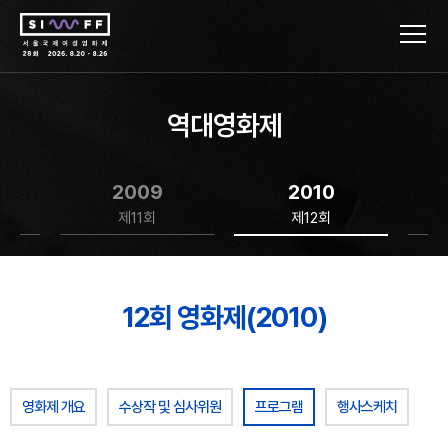
역대영화제
2009
2010
제11회
제12회
12회 영화제(2010)
영화제 개요
수상작 및 심사위원
프로그램
행사스케치