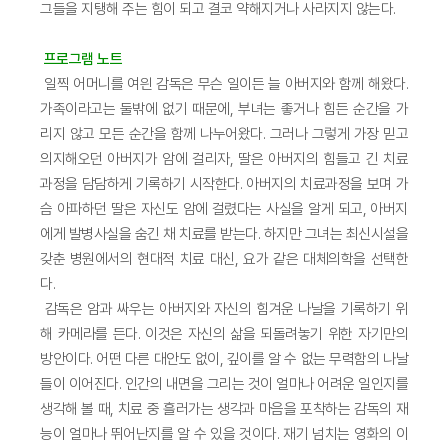
그들을 지탱해 주는 힘이 되고 결코 약해지거나 사라지지 않는다.
프로그램 노트
일찍 어머니를 여읜 감독은 무슨 일이든 늘 아버지와 함께 해왔다.
가족이라고는 둘밖에 없기 때문에, 부녀는 좋거나 힘든 순간을 가
리지 않고 모든 순간을 함께 나누어왔다. 그러나 그렇게 가장 믿고
의지해오던 아버지가 암에 걸리자, 딸은 아버지의 힘들고 긴 치료
과정을 담담하게 기록하기 시작한다. 아버지의 치료과정을 보며 가
슴 아파하던 딸은 자신도 암에 걸렸다는 사실을 알게 되고, 아버지
에게 발병사실을 숨긴 채 치료를 받는다. 하지만 그녀는 최신시설을
갖춘 병원에서의 현대적 치료 대신, 요가 같은 대체의학을 선택한
다.
감독은 암과 싸우는 아버지와 자신의 힘겨운 나날을 기록하기 위
해 카메라를 든다. 이것은 자신의 삶을 되돌려놓기 위한 자기만의
방안이다. 어떤 다른 대안도 없이, 깊이를 알 수 없는 무력함의 나날
들이 이어진다. 인간의 내면을 그리는 것이 얼마나 어려운 일인지를
생각해 볼 때, 치료 중 흘러가는 생각과 마음을 포착하는 감독의 재
능이 얼마나 뛰어난지를 알 수 있을 것이다. 재기 넘치는 영화의 이