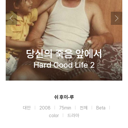
당신의 죽음 앞에서
Hard Good Life 2
쉬 후이-루
대만
2008
75min
전체
Beta
color
드라마