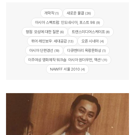
개막작
새로운 물결
(1)
(26)
아시아 스펙트럼: 인도네시아, 포스트 98
(9)
쟁점: 모성에 대한 질문
트랜스미디어스케이프
(6)
(8)
퀴어 레인보우: 세대공감
오픈 시네마
(13)
(4)
아시아 단편경선
다큐멘터리 옥랑문화상
(19)
(1)
이주여성 영화제작 워크숍: 아시아 원더우먼, 액션!
(11)
NAWFF 서울 2010
(4)