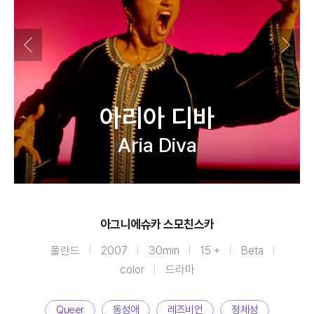
아리아 디바
Aria Diva
아그니에슈카 스모친스카
폴란드
2007
30min
15 +
Beta
color
드라마
Queer
동성애
레즈비언
정체성