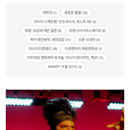
개막작
새로운 물결
(1)
(26)
아시아 스펙트럼: 인도네시아, 포스트 98
(9)
쟁점: 모성에 대한 질문
트랜스미디어스케이프
(6)
(8)
퀴어 레인보우: 세대공감
오픈 시네마
(13)
(4)
아시아 단편경선
다큐멘터리 옥랑문화상
(19)
(1)
이주여성 영화제작 워크숍: 아시아 원더우먼, 액션!
(11)
NAWFF 서울 2010
(4)