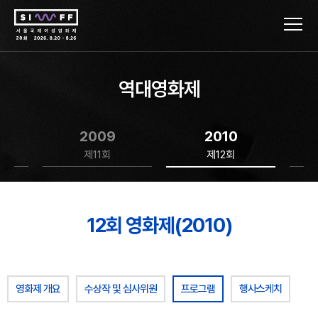
역대영화제
2009
2010
제11회
제12회
12회 영화제(2010)
영화제 개요
수상작 및 심사위원
프로그램
행사스케치