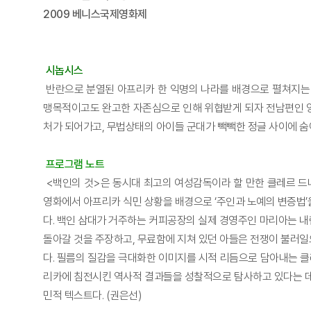
2009 베니스국제영화제
시놉시스
반란으로 분열된 아프리카 한 익명의 나라를 배경으로 펼쳐지는 
맹목적이고도 완고한 자존심으로 인해 위협받게 되자 전남편인 앙
처가 되어가고, 무법상태의 아이들 군대가 빽빽한 정글 사이에 숨
프로그램 노트
<백인의 것>은 동시대 최고의 여성감독이라 할 만한 클레르 드
영화에서 아프리카 식민 상황을 배경으로 ‘주인과 노예의 변증법’
다. 백인 삼대가 거주하는 커피공장의 실제 경영주인 마리아는 내
돌아갈 것을 주장하고, 무료함에 지쳐 있던 아들은 전쟁이 불러
다. 필름의 질감을 극대화한 이미지를 시적 리듬으로 담아내는 클
리카에 침전시킨 역사적 결과들을 성찰적으로 탐사하고 있다는 데
민적 텍스트다. (권은선)