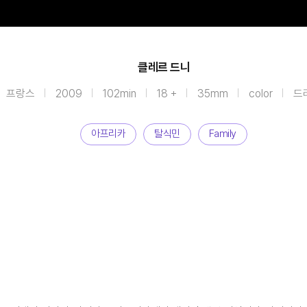
클레르 드니
프랑스
2009
102min
18 +
35mm
color
드
아프리카
탈식민
Family