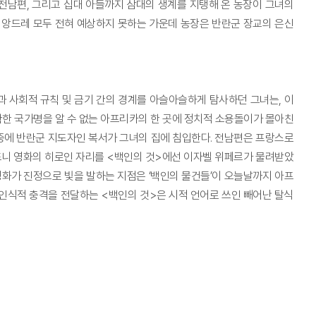
전남편, 그리고 십대 아들까지 삼대의 생계를 지탱해 온 농장이 그녀의
앙드레 모두 전혀 예상하지 못하는 가운데 농장은 반란군 장교의 은신
 사회적 규칙 및 금기 간의 경계를 아슬아슬하게 탐사하던 그녀는, 이
한 국가명을 알 수 없는 아프리카의 한 곳에 정치적 소용돌이가 몰아친
중에 반란군 지도자인 복서가 그녀의 집에 침입한다. 전남편은 프랑스로
드니 영화의 히로인 자리를 <백인의 것>에선 이자벨 위페르가 물려받았
영화가 진정으로 빛을 발하는 지점은 ‘백인의 물건들’이 오늘날까지 아프
인식적 충격을 전달하는 <백인의 것>은 시적 언어로 쓰인 빼어난 탈식