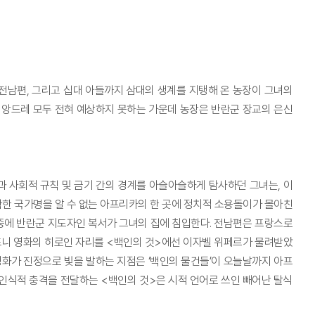
전남편, 그리고 십대 아들까지 삼대의 생계를 지탱해 온 농장이 그녀의
앙드레 모두 전혀 예상하지 못하는 가운데 농장은 반란군 장교의 은신
 사회적 규칙 및 금기 간의 경계를 아슬아슬하게 탐사하던 그녀는, 이
한 국가명을 알 수 없는 아프리카의 한 곳에 정치적 소용돌이가 몰아친
중에 반란군 지도자인 복서가 그녀의 집에 침입한다. 전남편은 프랑스로
드니 영화의 히로인 자리를 <백인의 것>에선 이자벨 위페르가 물려받았
영화가 진정으로 빛을 발하는 지점은 ‘백인의 물건들’이 오늘날까지 아프
인식적 충격을 전달하는 <백인의 것>은 시적 언어로 쓰인 빼어난 탈식