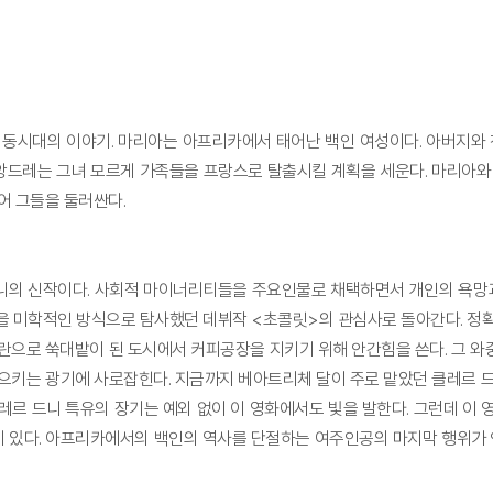
동시대의 이야기. 마리아는 아프리카에서 태어난 백인 여성이다. 아버지와 
드레는 그녀 모르게 가족들을 프랑스로 탈출시킬 계획을 세운다. 마리아와 
어 그들을 둘러싼다.
니의 신작이다. 사회적 마이너리티들을 주요인물로 채택하면서 개인의 욕망과
을 미학적인 방식으로 탐사했던 데뷔작 <초콜릿>의 관심사로 돌아간다. 정확
란으로 쑥대밭이 된 도시에서 커피공장을 지키기 위해 안간힘을 쓴다. 그 와
일으키는 광기에 사로잡힌다. 지금까지 베아트리체 달이 주로 맡았던 클레르 
레르 드니 특유의 장기는 예외 없이 이 영화에서도 빛을 발한다. 그런데 이 
 있다. 아프리카에서의 백인의 역사를 단절하는 여주인공의 마지막 행위가 