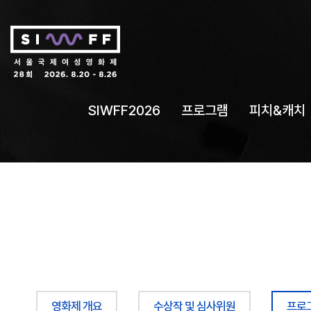
SIWFF2026
프로그램
피치&캐치
영화제 개요
수상작 및 심사위원
프로