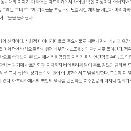
동시대의 이야기. 마리아는 아프리카에서 태어난 백인 여성이다. 아버지와 
드레는 그녀 모르게 가족들을 프랑스로 탈출시킬 계획을 세운다. 마리아와 
어 그들을 둘러싼다.
니의 신작이다. 사회적 마이너리티들을 주요인물로 채택하면서 개인의 욕망과
을 미학적인 방식으로 탐사했던 데뷔작 <초콜릿>의 관심사로 돌아간다. 정확
란으로 쑥대밭이 된 도시에서 커피공장을 지키기 위해 안간힘을 쓴다. 그 와
일으키는 광기에 사로잡힌다. 지금까지 베아트리체 달이 주로 맡았던 클레르 
레르 드니 특유의 장기는 예외 없이 이 영화에서도 빛을 발한다. 그런데 이 
 있다. 아프리카에서의 백인의 역사를 단절하는 여주인공의 마지막 행위가 