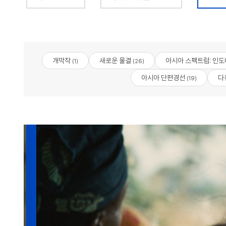
개막작
새로운 물결
아시아 스펙트럼: 인도
(1)
(26)
아시아 단편경선
다
(19)