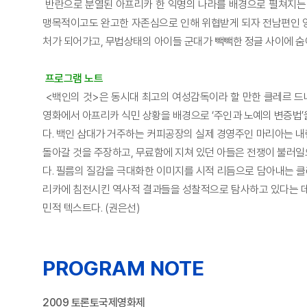
반란으로 분열된 아프리카 한 익명의 나라를 배경으로 펼쳐지는 
맹목적이고도 완고한 자존심으로 인해 위협받게 되자 전남편인 앙
처가 되어가고, 무법상태의 아이들 군대가 빽빽한 정글 사이에 숨
프로그램 노트
<백인의 것>은 동시대 최고의 여성감독이라 할 만한 클레르 드
영화에서 아프리카 식민 상황을 배경으로 ‘주인과 노예의 변증법’
다. 백인 삼대가 거주하는 커피공장의 실제 경영주인 마리아는 내
돌아갈 것을 주장하고, 무료함에 지쳐 있던 아들은 전쟁이 불러
다. 필름의 질감을 극대화한 이미지를 시적 리듬으로 담아내는 클
리카에 침전시킨 역사적 결과들을 성찰적으로 탐사하고 있다는 데
민적 텍스트다. (권은선)
PROGRAM NOTE
2009 토론토국제영화제