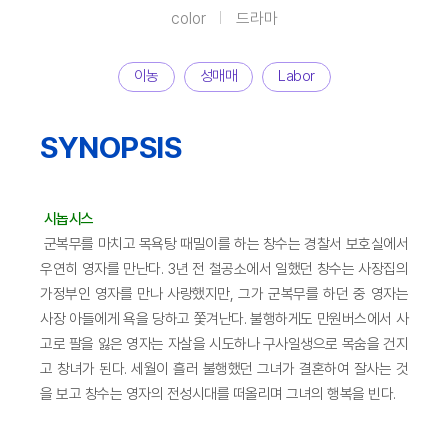
color
드라마
이농
성매매
Labor
SYNOPSIS
시놉시스
군복무를 마치고 목욕탕 때밀이를 하는 창수는 경찰서 보호실에서
우연히 영자를 만난다. 3년 전 철공소에서 일했던 창수는 사장집의
가정부인 영자를 만나 사랑했지만, 그가 군복무를 하던 중 영자는
사장 아들에게 욕을 당하고 쫓겨난다. 불행하게도 만원버스에서 사
고로 팔을 잃은 영자는 자살을 시도하나 구사일생으로 목숨을 건지
고 창녀가 된다. 세월이 흘러 불행했던 그녀가 결혼하여 잘사는 것
을 보고 창수는 영자의 전성시대를 떠올리며 그녀의 행복을 빈다.