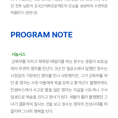
진 전후 남한의 조국근대화프로젝트의 모순을 생생하게 수면위로
퍼올린다. (권은선)
PROGRAM NOTE
시놉시스
군복무를 마치고 목욕탕 때밀이를 하는 창수는 경찰서 보호실
에서 우연히 영자를 만난다. 3년 전 철공소에서 일했던 창수는
사장집의 가정부인 영자를 만나 사랑했지만, 그가 군복무를 하
던 중 영자는 사장 아들에게 욕을 당하고 쫓겨난다. 불행하게도
만원버스에서 사고로 팔을 잃은 영자는 자살을 시도하나 구사
일생으로 목숨을 건지고 창녀가 된다. 세월이 흘러 불행했던 그
녀가 결혼하여 잘사는 것을 보고 창수는 영자의 전성시대를 떠
올리며 그녀의 행복을 빈다.