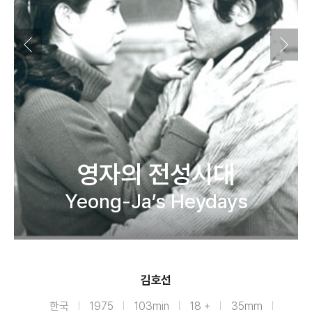
영자의 전성시대
Yeong-Ja’s Heydays
김호선
한국
1975
103min
18 +
35mm