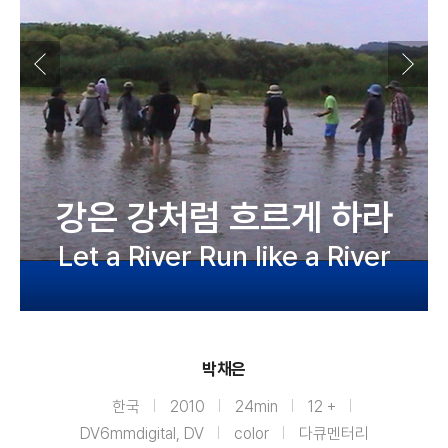
강은 강처럼 흐르게 하라
Let a River Run like a River
박채은
한국
2010
24min
12 +
DV6mmdigital, DV
color
다큐멘터리