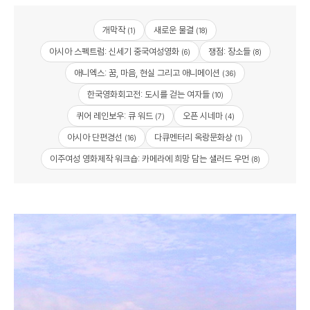
개막작
새로운 물결
(1)
(18)
아시아 스펙트럼: 신세기 중국여성영화
쟁점: 장소들
(6)
(8)
애니엑스: 꿈, 마음, 현실 그리고 애니메이션
(36)
한국영화회고전: 도시를 걷는 여자들
(10)
퀴어 레인보우: 큐 워드
오픈 시네마
(7)
(4)
아시아 단편경선
다큐멘터리 옥랑문화상
(16)
(1)
이주여성 영화제작 워크숍: 카메라에 희망 담는 샐러드 우먼
(8)