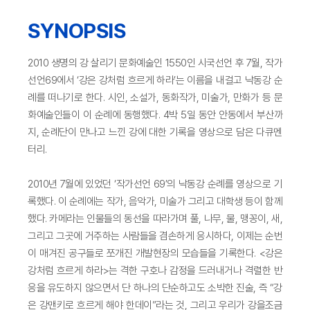
SYNOPSIS
2010 생명의 강 살리기 문화예술인 1550인 시국선언 후 7월, 작가
선언69에서 ‘강은 강처럼 흐르게 하라’는 이름을 내걸고 낙동강 순
례를 떠나기로 한다. 시인, 소설가, 동화작가, 미술가, 만화가 등 문
화예술인들이 이 순례에 동행했다. 4박 5일 동안 안동에서 부산까
지, 순례단이 만나고 느낀 강에 대한 기록을 영상으로 담은 다큐멘
터리.
2010년 7월에 있었던 ‘작가선언 69’의 낙동강 순례를 영상으로 기
록했다. 이 순례에는 작가, 음악가, 미술가 그리고 대학생 등이 함께
했다. 카메라는 인물들의 동선을 따라가며 풀, 나무, 물, 맹꽁이, 새,
그리고 그곳에 거주하는 사람들을 겸손하게 응시하다, 이제는 순번
이 매겨진 공구들로 쪼개진 개발현장의 모습들을 기록한다. <강은
강처럼 흐르게 하라>는 격한 구호나 감정을 드러내거나 격렬한 반
응을 유도하지 않으면서 단 하나의 단순하고도 소박한 진술, 즉 “강
은 강맨키로 흐르게 해야 한데이”라는 것, 그리고 우리가 강을조금