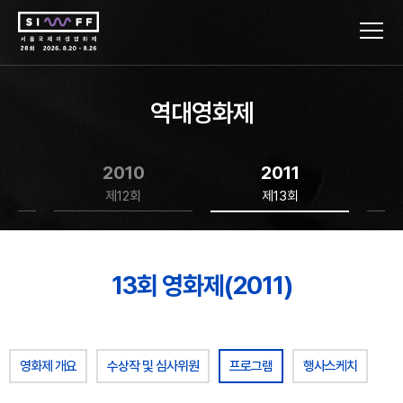
역대영화제
2010
2011
제12회
제13회
13회 영화제(2011)
영화제 개요
수상작 및 심사위원
프로그램
행사스케치