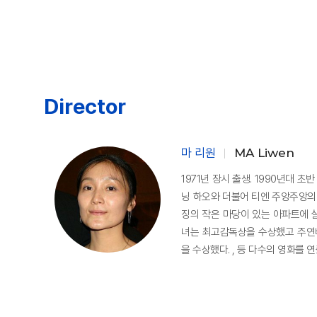
Director
마 리원
MA Liwen
1971년 장시 출생. 1990년대 
닝 하오와 더불어 티엔 주앙주앙의 
징의 작은 마당이 있는 아파트에 
녀는 최고감독상을 수상했고 주연
을 수상했다. , 등 다수의 영화를 