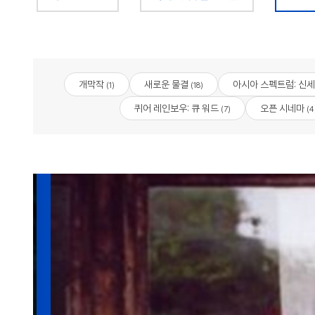
개막작
새로운 물결
아시아 스펙트럼: 신
(1)
(18)
퀴어 레인보우: 큐 워드
오픈 시네마
(7)
(4