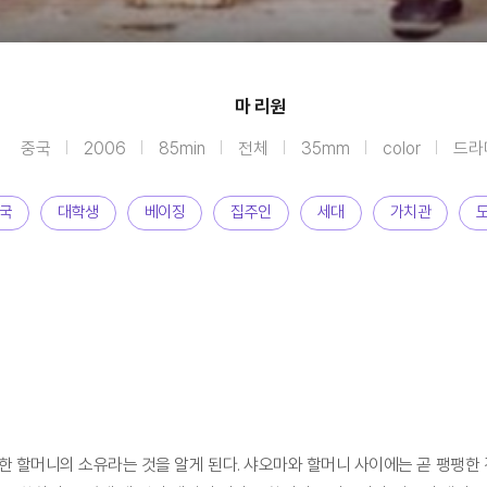
마 리원
중국
2006
85min
전체
35mm
color
드라
국
대학생
베이징
집주인
세대
가치관
한 할머니의 소유라는 것을 알게 된다. 샤오마와 할머니 사이에는 곧 팽팽한