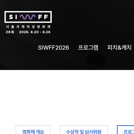
SIWFF2026
프로그램
피치&캐치
영화제 개요
수상작 및 심사위원
프로