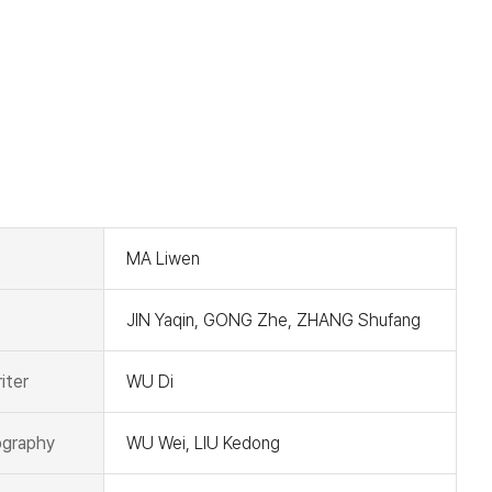
t
MA Liwen
JIN Yaqin, GONG Zhe, ZHANG Shufang
iter
WU Di
graphy
WU Wei, LIU Kedong