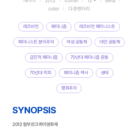
캐나다
2012
63min
12 +
Beta
color
다큐멘터리
레즈비언
페미니즘
레즈비언 페미니스트
페미니스트 분리주의
여성 공동체
대안 공동체
급진적 페미니즘
70년대 페미니즘 운동
70년대 히피
페미니즘 역사
생태
평화주의
SYNOPSIS
2012 함부르크퀴어영화제