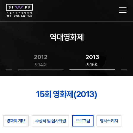
역대영화제
2012
2013
제14회
제15회
15회 영화제(2013)
영화제 개요
수상작 및 심사위원
프로그램
행사스케치