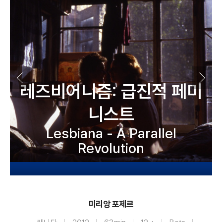
레즈비어니즘: 급진적 페미
니스트
Lesbiana - A Parallel
Revolution
미리앙 포제르