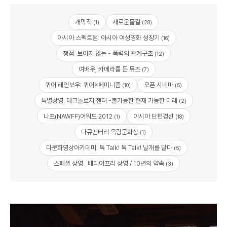
개막작
새로운물결
(1)
(28)
아시아 스펙트럼: 아시아 여성영화 성장기
(16)
쟁점: 보이지 않는 - 폭력의 관계구조
(12)
여배우, 카메라를 든 뮤즈
(7)
퀴어 레인보우: 퀴어×페미니즘
오픈 시네마
(10)
(5)
특별상영: 테크놀로지,젠더 -불가능한 현재 가능한 미래
(2)
나프(NAWFF)어워드 2012
아시아 단편경선
(1)
(18)
다큐멘터리 옥랑문화상
(1)
다문화영상아카데미: 톡 Talk! 톡 Talk! 날개를 달다
(5)
스페셜 상영: 배리어프리 상영 / 10년의 약속
(3)