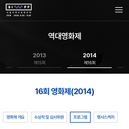
역대영화제
2013
2014
제15회
제16회
16회 영화제(2014)
영화제 개요
수상작 및 심사위원
프로그램
행사스케치