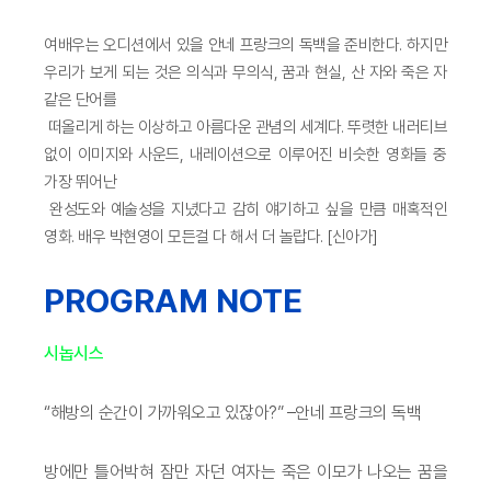
여배우는 오디션에서 있을 안네 프랑크의 독백을 준비한다. 하지만
우리가 보게 되는 것은 의식과 무의식, 꿈과 현실, 산 자와 죽은 자
같은 단어를
떠올리게 하는 이상하고 아름다운 관념의 세계다. 뚜렷한 내러티브
없이 이미지와 사운드, 내레이션으로 이루어진 비슷한 영화들 중
가장 뛰어난
완성도와 예술성을 지녔다고 감히 얘기하고 싶을 만큼 매혹적인
영화. 배우 박현영이 모든걸 다 해서 더 놀랍다. [신아가]
PROGRAM NOTE
시놉시스
“해방의 순간이 가까워오고 있잖아?” –안네 프랑크의 독백
방에만 틀어박혀 잠만 자던 여자는 죽은 이모가 나오는 꿈을