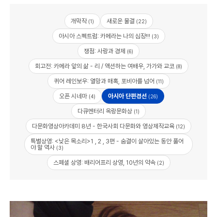
개막작
새로운 물결
(1)
(22)
아시아 스펙트럼: 카메라는 나의 심장!!!
(3)
쟁점: 사랑과 경제
(6)
회고전: 카메라 앞의 삶 - 리 / 액션하는 여배우, 가가와 교코
(8)
퀴어 레인보우: 열망과 매혹, 포비아를 넘어
(11)
오픈 시네마
아시아 단편경선
(4)
(26)
다큐멘터리 옥랑문화상
(1)
다문화영상아카데미 8년 - 한국사회 다문화와 영상제작교육
(12)
특별상영: <낮은 목소리>1 , 2 , 3편 - 숨결이 살아있는 동안 풀어
야 할 역사
(3)
스페셜 상영: 배리어프리 상영, 10년의 약속
(2)