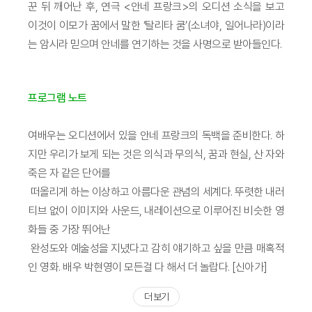
꾼 뒤 깨어난 후, 연극 <안네 프랑크>의 오디션 소식을 보고
이것이 이모가 꿈에서 말한 ‘탈리타 쿰’(소녀야, 일어나라)이라
는 암시라 믿으며 안네를 연기하는 것을 사명으로 받아들인다.
프로그램 노트
여배우는 오디션에서 있을 안네 프랑크의 독백을 준비한다. 하
지만 우리가 보게 되는 것은 의식과 무의식, 꿈과 현실, 산 자와
죽은 자 같은 단어를
떠올리게 하는 이상하고 아름다운 관념의 세계다. 뚜렷한 내러
티브 없이 이미지와 사운드, 내레이션으로 이루어진 비슷한 영
화들 중 가장 뛰어난
완성도와 예술성을 지녔다고 감히 얘기하고 싶을 만큼 매혹적
인 영화. 배우 박현영이 모든걸 다 해서 더 놀랍다. [신아가]
더 보기