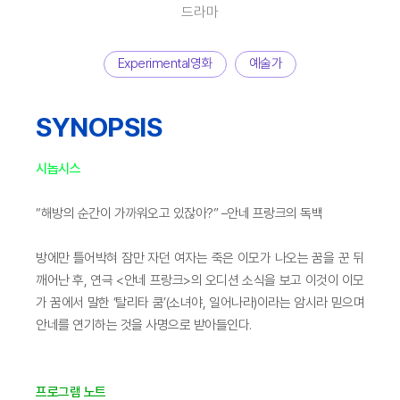
드라마
Experimental영화
예술가
SYNOPSIS
시놉시스
“해방의 순간이 가까워오고 있잖아?” –안네 프랑크의 독백
방에만 틀어박혀 잠만 자던 여자는 죽은 이모가 나오는 꿈을 꾼 뒤
깨어난 후, 연극 <안네 프랑크>의 오디션 소식을 보고 이것이 이모
가 꿈에서 말한 ‘탈리타 쿰’(소녀야, 일어나라)이라는 암시라 믿으며
안네를 연기하는 것을 사명으로 받아들인다.
프로그램 노트