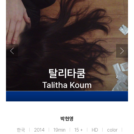
탈리타쿰
Talitha Koum
박현영
한국
2014
19min
15 +
HD
color