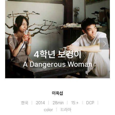
4학년 보경이
A Dangerous Woman
이옥섭
한국
2014
28min
15 +
DCP
color
드라마