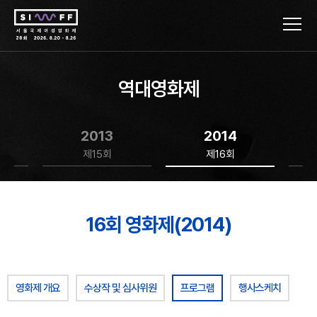
역대영화제
2013
2014
제15회
제16회
16회 영화제(2014)
영화제 개요
수상작 및 심사위원
프로그램
행사스케치