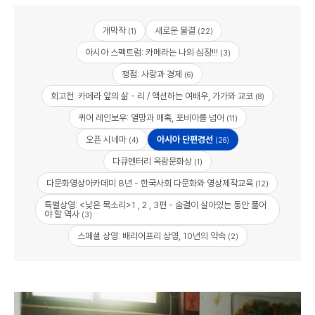
개막작
새로운 물결
(1)
(22)
아시아 스펙트럼: 카메라는 나의 심장!!!
(3)
쟁점: 사랑과 경제
(6)
회고전: 카메라 앞의 삶 - 리 / 액션하는 여배우, 가가와 교코
(8)
퀴어 레인보우: 열망과 매혹, 포비아를 넘어
(11)
오픈 시네마
아시아 단편경선
(4)
(26)
다큐멘터리 옥랑문화상
(1)
다문화영상아카데미 8년 - 한국사회 다문화와 영상제작교육
(12)
특별상영: <낮은 목소리>1 , 2 , 3편 - 숨결이 살아있는 동안 풀어
야 할 역사
(3)
스페셜 상영: 배리어프리 상영, 10년의 약속
(2)