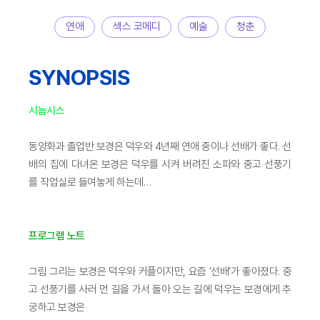
연애
섹스 코메디
예술
청춘
SYNOPSIS
시놉시스
동양화과 졸업반 보경은 덕우와 4년째 연애 중이나 선배가 좋다. 선
배의 집에 다녀온 보경은 덕우를 시켜 버려진 소파와 중고 선풍기
를 작업실로 들여놓게 하는데…
프로그램 노트
그림 그리는 보경은 덕우와 커플이지만, 요즘 ‘선배’가 좋아졌다. 중
고 선풍기를 사러 먼 길을 가서 돌아 오는 길에 덕우는 보경에게 추
궁하고 보경은