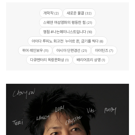
개막작
새로운 물결
(2)
(32)
스웨덴 여성영화의 평등한 힘
(21)
쟁점 #나는페미니스트입니다
(10)
아이다 루피노 회고전: 누아르 퀸, 금기를 찍다
(6)
퀴어 레인보우
아시아 단편경선
아이틴즈
(11)
(21)
(7)
다큐멘터리 옥랑문화상
배리어프리 상영
(1)
(1)