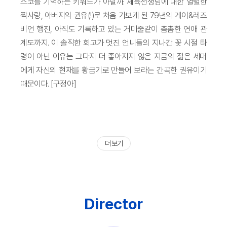
스코를 기억하는 키워드가 아닐까. 체육선생님에 대한 열렬한
짝사랑, 아버지의 권유(!)로 처음 가보게 된 79년의 게이&레즈
비언 행진, 아직도 기록하고 있는 거미줄같이 촘촘한 연애 관
계도까지. 이 솔직한 회고가 멋진 언니들의 지나간 꽃 시절 타
령이 아닌 이유는 그다지 더 좋아지지 않은 지금의 젊은 세대
에게 자신의 현재를 황금기로 만들어 보라는 간곡한 권유이기
때문이다. [구정아]
더 보기
Director