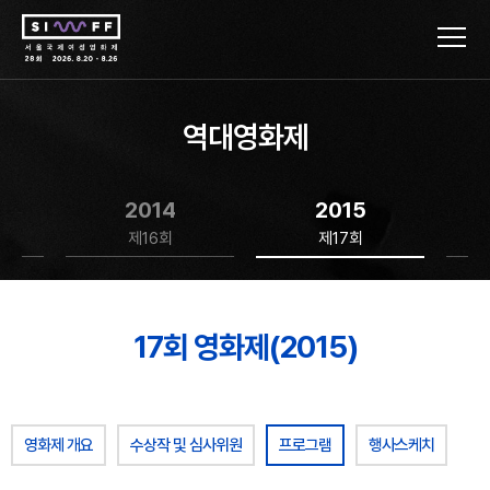
역대영화제
2014
2015
제16회
제17회
17회 영화제(2015)
영화제 개요
수상작 및 심사위원
프로그램
행사스케치