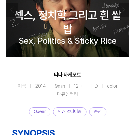
섹스, 정치학 그리고 흰 쌀
밥
Sex, Politics & Sticky Rice
티나 타케모토
미국
2014
9min
12 +
HD
color
다큐멘터리
Queer
인권 액티비즘
중년
SYNOPSIS