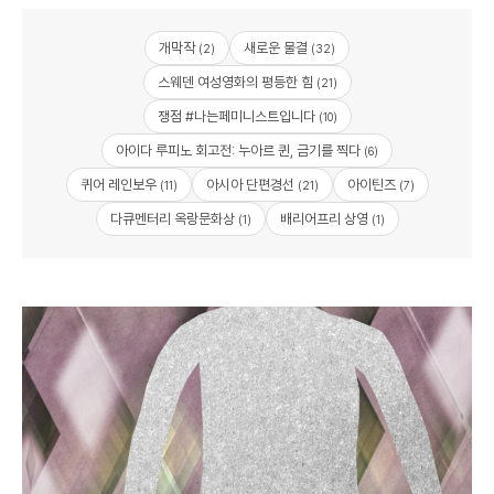
개막작
새로운 물결
(2)
(32)
스웨덴 여성영화의 평등한 힘
(21)
쟁점 #나는페미니스트입니다
(10)
아이다 루피노 회고전: 누아르 퀸, 금기를 찍다
(6)
퀴어 레인보우
아시아 단편경선
아이틴즈
(11)
(21)
(7)
다큐멘터리 옥랑문화상
배리어프리 상영
(1)
(1)