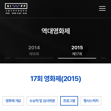
역대영화제
2014
2015
제16회
제17회
17회 영화제(2015)
영화제 개요
수상작 및 심사위원
프로그램
행사스케치