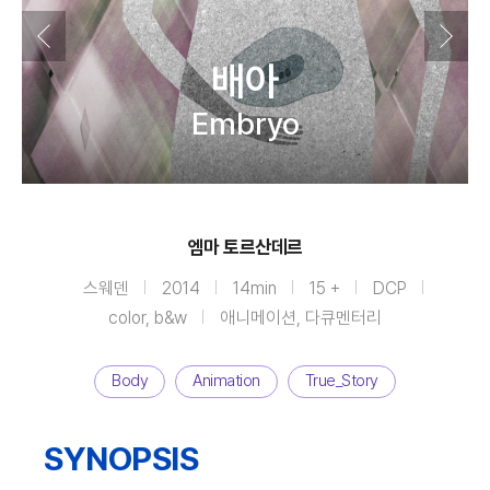
배아
Embryo
엠마 토르산데르
스웨덴
2014
14min
15 +
DCP
color, b&w
애니메이션, 다큐멘터리
Body
Animation
True_Story
SYNOPSIS