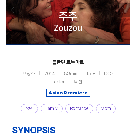
주주
Zouzou
블란딘 르누아르
프랑스
2014
83min
15 +
DCP
color
픽션
Asian Premiere
중년
Family
Romance
Mom
SYNOPSIS