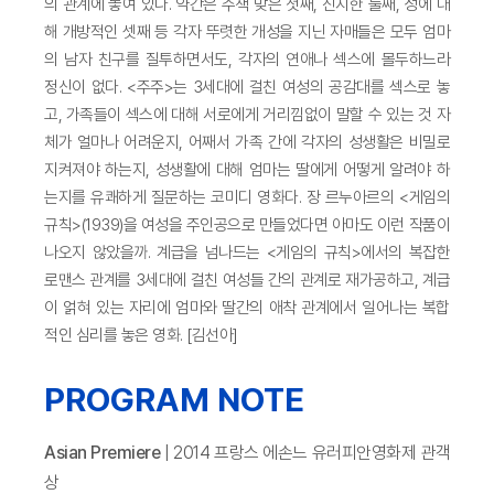
의 관계에 놓여 있다. 약간은 주책 맞은 첫째, 진지한 둘째, 성에 대
해 개방적인 셋째 등 각자 뚜렷한 개성을 지닌 자매들은 모두 엄마
의 남자 친구를 질투하면서도, 각자의 연애나 섹스에 몰두하느라
정신이 없다. <주주>는 3세대에 걸친 여성의 공감대를 섹스로 놓
고, 가족들이 섹스에 대해 서로에게 거리낌없이 말할 수 있는 것 자
체가 얼마나 어려운지, 어째서 가족 간에 각자의 성생활은 비밀로
지켜져야 하는지, 성생활에 대해 엄마는 딸에게 어떻게 알려야 하
는지를 유쾌하게 질문하는 코미디 영화다. 장 르누아르의 <게임의
규칙>(1939)을 여성을 주인공으로 만들었다면 아마도 이런 작품이
나오지 않았을까. 계급을 넘나드는 <게임의 규칙>에서의 복잡한
로맨스 관계를 3세대에 걸친 여성들 간의 관계로 재가공하고, 계급
이 얽혀 있는 자리에 엄마와 딸간의 애착 관계에서 일어나는 복합
적인 심리를 놓은 영화. [김선아]
PROGRAM NOTE
Asian Premiere
| 2014 프랑스 에손느 유러피안영화제 관객
상