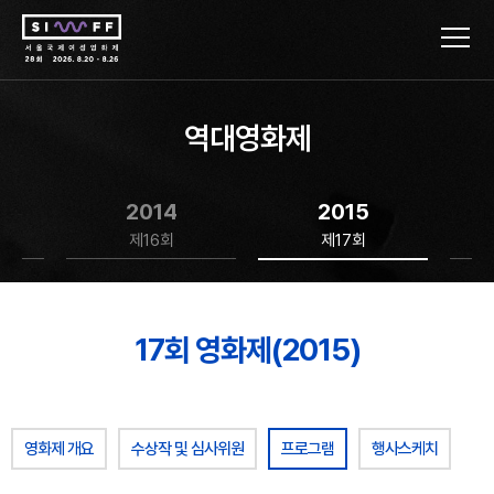
역대영화제
2014
2015
제16회
제17회
17회 영화제(2015)
영화제 개요
수상작 및 심사위원
프로그램
행사스케치