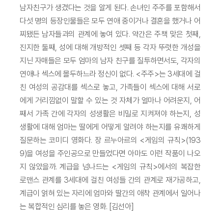
남자친구가 생겼다는 것을 알게 된다. 손녀인 주주를 포함해서
다섯 명의 등장인물들은 모두 연애 중이거나 결혼을 했거나 어
찌됐든 남자들과의 관계에 놓여 있다. 약간은 주책 맞은 첫째,
진지한 둘째, 성에 대해 개방적인 셋째 등 각자 뚜렷한 개성을
지닌 자매들은 모두 엄마의 남자 친구를 질투하면서도, 각자의
연애나 섹스에 몰두하느라 정신이 없다. <주주>는 3세대에 걸
친 여성의 공감대를 섹스로 놓고, 가족들이 섹스에 대해 서로
에게 거리낌없이 말할 수 있는 것 자체가 얼마나 어려운지, 어
째서 가족 간에 각자의 성생활은 비밀로 지켜져야 하는지, 성
생활에 대해 엄마는 딸에게 어떻게 알려야 하는지를 유쾌하게
질문하는 코미디 영화다. 장 르누아르의 <게임의 규칙>(193
9)을 여성을 주인공으로 만들었다면 아마도 이런 작품이 나오
지 않았을까. 계급을 넘나드는 <게임의 규칙>에서의 복잡한
로맨스 관계를 3세대에 걸친 여성들 간의 관계로 재가공하고,
계급이 얽혀 있는 자리에 엄마와 딸간의 애착 관계에서 일어나
는 복합적인 심리를 놓은 영화. [김선아]