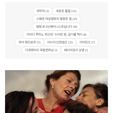
개막작
새로운 물결
(2)
(32)
스웨덴 여성영화의 평등한 힘
(21)
쟁점 #나는페미니스트입니다
(10)
아이다 루피노 회고전: 누아르 퀸, 금기를 찍다
(6)
퀴어 레인보우
아시아 단편경선
아이틴즈
(11)
(21)
(7)
다큐멘터리 옥랑문화상
배리어프리 상영
(1)
(1)