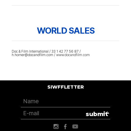
WORLD SALES
Doc & Film International / 33 1 42 77 56 87 /
h.horner@docandfilm.com /
www.docandfilm.com
SIWFFLETTER
submit