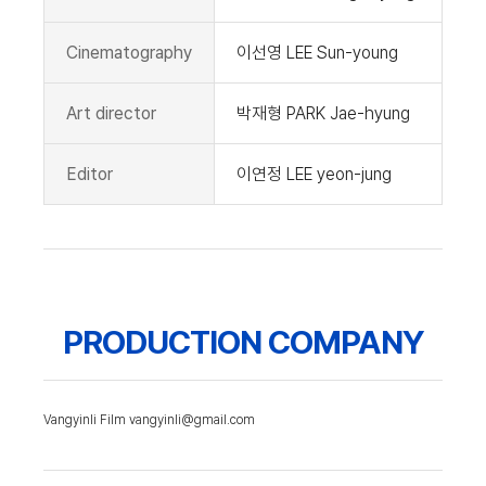
Cinematography
이선영 LEE Sun-young
Art director
박재형 PARK Jae-hyung
Editor
이연정 LEE yeon-jung
PRODUCTION COMPANY
Vangyinli Film vangyinli@gmail.com