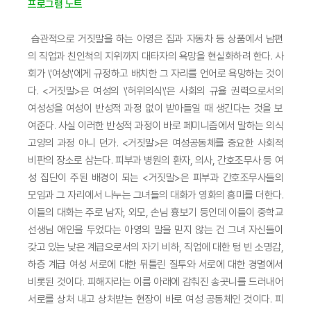
프로그램 노트
습관적으로 거짓말을 하는 아영은 집과 자동차 등 상품에서 남편
의 직업과 친인척의 지위까지 대타자의 욕망을 현실화하려 한다. 사
회가 \'여성\'에게 규정하고 배치한 그 자리를 언어로 욕망하는 것이
다. <거짓말>은 여성의 \'허위의식\'은 사회의 규율 권력으로서의
여성성을 여성이 반성적 과정 없이 받아들일 때 생긴다는 것을 보
여준다. 사실 이러한 반성적 과정이 바로 페미니즘에서 말하는 의식
고양의 과정 아니 던가. <거짓말>은 여성공동체를 중요한 사회적
비판의 장소로 삼는다. 피부과 병원의 환자, 의사, 간호조무사 등 여
성 집단이 주된 배경이 되는 <거짓말>은 피부과 간호조무사들의
모임과 그 자리에서 나누는 그녀들의 대화가 영화의 흥미를 더한다.
이들의 대화는 주로 남자, 외모, 손님 흉보기 등인데 이들이 중학교
선생님 애인을 두었다는 아영의 말을 믿지 않는 건 그녀 자신들이
갖고 있는 낮은 계급으로서의 자기 비하, 직업에 대한 텅 빈 소명감,
하층 계급 여성 서로에 대한 뒤틀린 질투와 서로에 대한 경멸에서
비롯된 것이다. 피해자라는 이름 아래에 감춰진 송곳니를 드러내어
서로를 상처 내고 상처받는 현장이 바로 여성 공동체인 것이다. 피