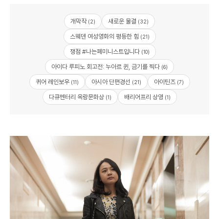
개막작
새로운 물결
(2)
(32)
스웨덴 여성영화의 평등한 힘
(21)
쟁점 #나는페미니스트입니다
(10)
아이다 루피노 회고전: 누아르 퀸, 금기를 찍다
(6)
퀴어 레인보우
아시아 단편경선
아이틴즈
(11)
(21)
(7)
다큐멘터리 옥랑문화상
배리어프리 상영
(1)
(1)