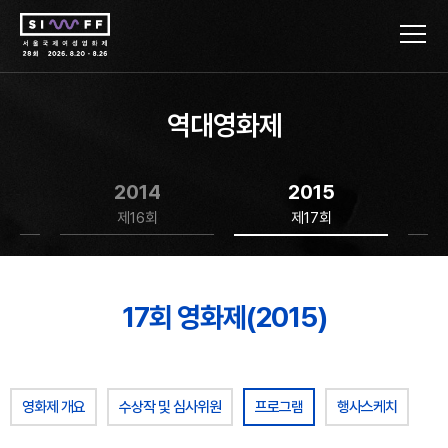
역대영화제
2014
2015
제16회
제17회
17회 영화제(2015)
영화제 개요
수상작 및 심사위원
프로그램
행사스케치