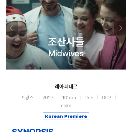
조산사들
Midwives
레아 페네르
프랑스
2023
101min
15 +
DCP
color
Korean Premiere
SYNOPSIS