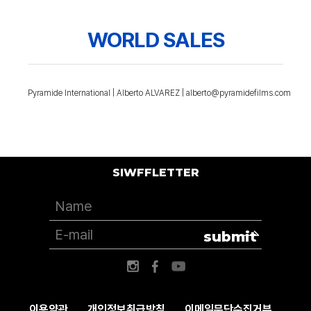
WORLD SALES
Pyramide International | Alberto ALVAREZ | alberto@pyramidefilms.com
SIWFFLETTER
submit
이용약관
개인정보취급방침
이메일무단수집거부