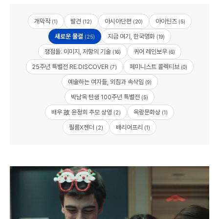
개막작
발견
아시아단편
아이틴즈
(1)
(12)
(20)
(5)
새로운 물결
지금 여기, 한국영화
(25)
(19)
쟁점들: 이미지, 저항의 기술
퀴어 레인보우
(16)
(6)
25주년 특별전 RE:DISCOVER
페미니스트 콜렉티브
(7)
(0)
예술하는 여자들, 외침과 속삭임
(9)
박남옥 탄생 100주년 특별전
(5)
배우 故 윤정희 추모 상영
옥랑문화상
(2)
(1)
필름X젠더
배리어프리
(2)
(1)