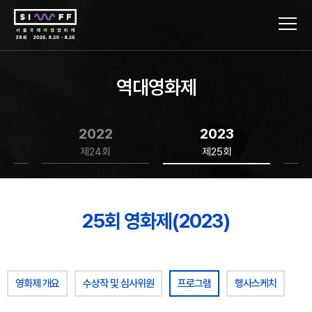
역대영화제
2022
2023
제24회
제25회
25회 영화제(2023)
영화제 개요
수상작 및 심사위원
프로그램
행사스케치