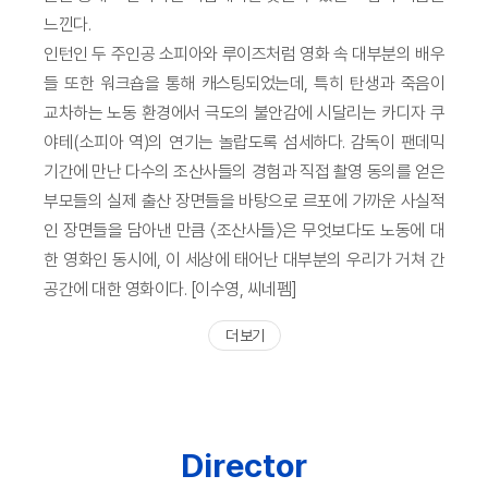
느낀다.
인턴인 두 주인공 소피아와 루이즈처럼 영화 속 대부분의 배우
들 또한 워크숍을 통해 캐스팅되었는데, 특히 탄생과 죽음이
교차하는 노동 환경에서 극도의 불안감에 시달리는 카디자 쿠
야테(소피아 역)의 연기는 놀랍도록 섬세하다. 감독이 팬데믹
기간에 만난 다수의 조산사들의 경험과 직접 촬영 동의를 얻은
부모들의 실제 출산 장면들을 바탕으로 르포에 가까운 사실적
인 장면들을 담아낸 만큼 〈조산사들〉은 무엇보다도 노동에 대
한 영화인 동시에, 이 세상에 태어난 대부분의 우리가 거쳐 간
공간에 대한 영화이다. [이수영, 씨네펨]
더 보기
Director