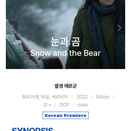
눈과 곰
Snow and the Bear
셀젠 에르군
튀르키예, 독일, 세르비아
2022
94min
12 +
DCP
color
Korean Premiere
SYNOPSIS