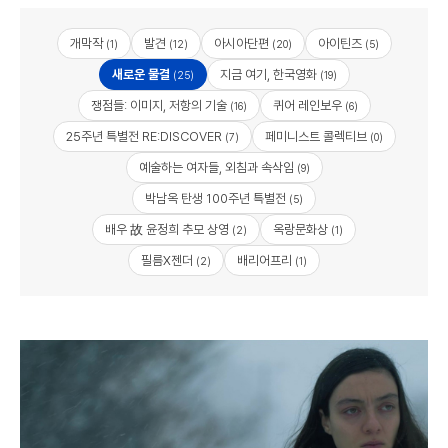
개막작
발견
아시아단편
아이틴즈
(1)
(12)
(20)
(5)
새로운 물결
지금 여기, 한국영화
(25)
(19)
쟁점들: 이미지, 저항의 기술
퀴어 레인보우
(16)
(6)
25주년 특별전 RE:DISCOVER
페미니스트 콜렉티브
(7)
(0)
예술하는 여자들, 외침과 속삭임
(9)
박남옥 탄생 100주년 특별전
(5)
배우 故 윤정희 추모 상영
옥랑문화상
(2)
(1)
필름X젠더
배리어프리
(2)
(1)