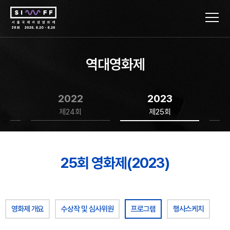
역대영화제
2022
2023
제24회
제25회
25회 영화제(2023)
영화제 개요
수상작 및 심사위원
프로그램
행사스케치