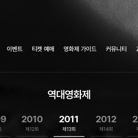
이벤트
티켓 예매
영화제 가이드
커뮤니티
역대영화제
09
2010
2011
2012
2
회
제12회
제13회
제14회