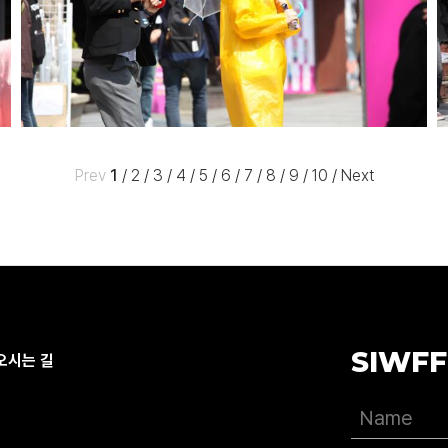
Prev
1
/
2
/
3
/
4
/
5
/
6
/
7
/
8
/
9
/
10
/
Next
SIWFF
오시는 길