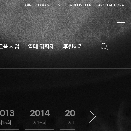
JOIN
LOGIN
ENG
VOLUNTEER
ARCHIVE BORA
교육 사업
역대 영화제
후원하기
013
2014
2015
2016
제15회
제16회
제17회
제18회