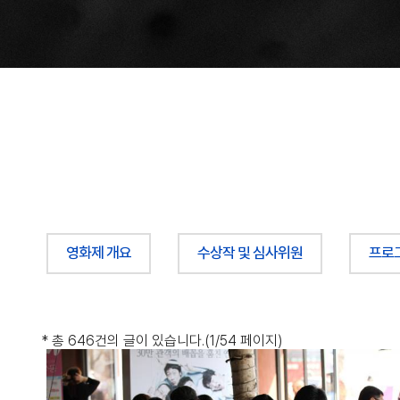
영화제 개요
수상작 및 심사위원
프로
*
총 646건
의 글이 있습니다.
(1/54 페이지)