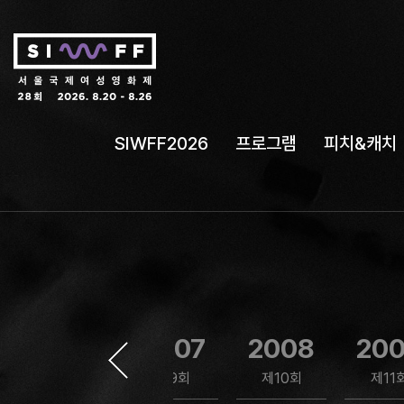
SIWFF2026
프로그램
피치&캐치
2006
2007
2008
20
제8회
제9회
제10회
제11