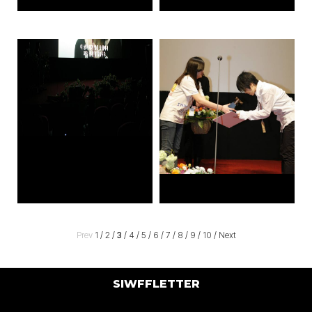
Prev
1
/
2
/
3
/
4
/
5
/
6
/
7
/
8
/
9
/
10
/
Next
SIWFFLETTER