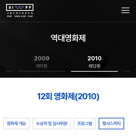
역대영화제
2009
2010
제11회
제12회
12회 영화제(2010)
영화제 개요
수상작 및 심사위원
프로그램
행사스케치