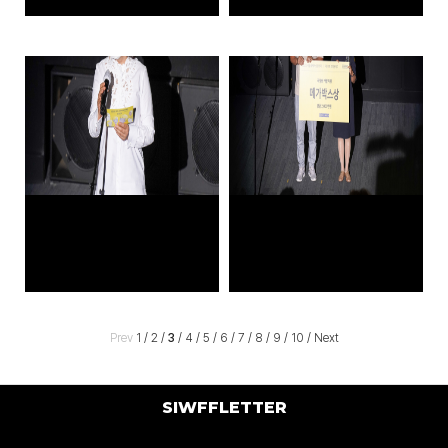
Prev
1
/
2
/
3
/
4
/
5
/
6
/
7
/
8
/
9
/
10
/
Next
SIWFFLETTER