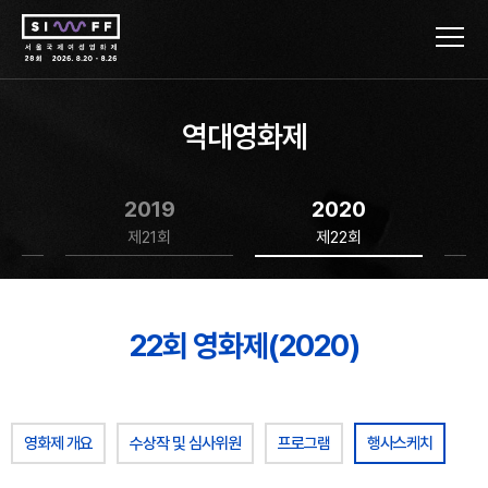
역대영화제
2019
2020
제21회
제22회
22회 영화제(2020)
영화제 개요
수상작 및 심사위원
프로그램
행사스케치