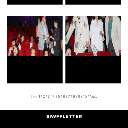
Prev
1
/
2
/
3
/
4
/
5
/
6
/
7
/
8
/
9
/
10
/
Next
SIWFFLETTER