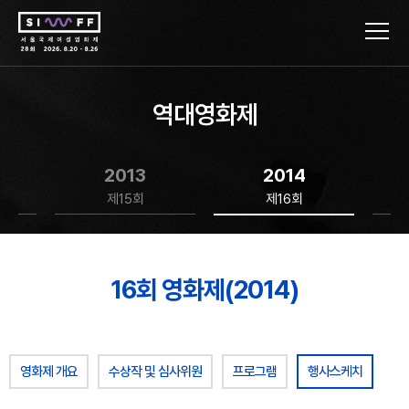
역대영화제
2013
2014
제15회
제16회
16회 영화제(2014)
영화제 개요
수상작 및 심사위원
프로그램
행사스케치