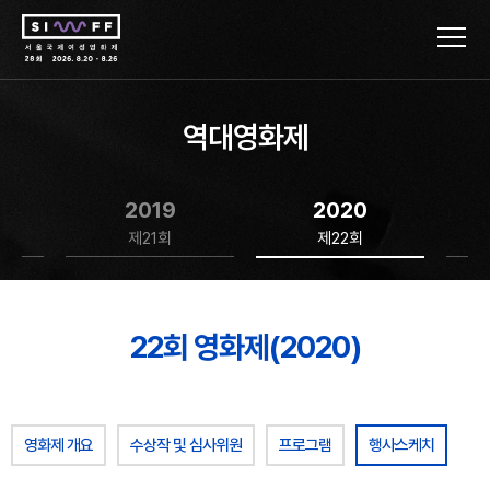
역대영화제
2019
2020
제21회
제22회
22회 영화제(2020)
영화제 개요
수상작 및 심사위원
프로그램
행사스케치