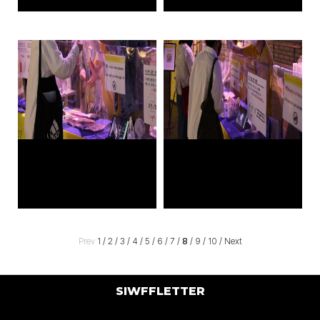
Prev
1
/
2
/
3
/
4
/
5
/
6
/
7
/
8
/
9
/
10
/
Next
SIWFFLETTER