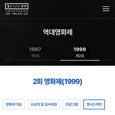
역대영화제
1997
1999
제1회
제2회
2회 영화제(1999)
영화제 개요
수상작 및 심사위원
프로그램
행사스케치