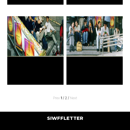
Prev
1
/
2
/
Next
SIWFFLETTER