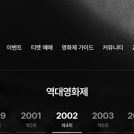
이벤트
티켓 예매
영화제 가이드
커뮤니티
역대영화제
99
2001
2002
2003
2
회
제3회
제4회
제5회