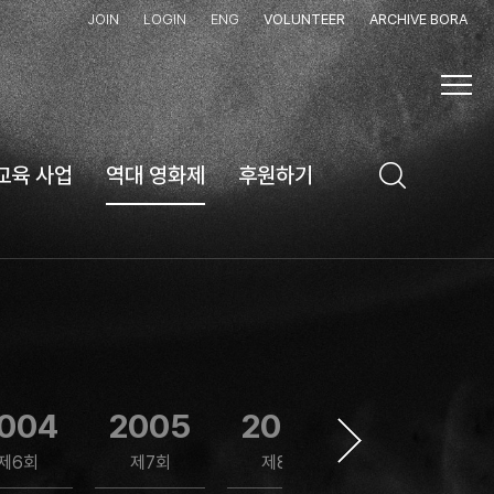
JOIN
LOGIN
ENG
VOLUNTEER
ARCHIVE BORA
교육 사업
역대 영화제
후원하기
004
2005
2006
2007
제6회
제7회
제8회
제9회