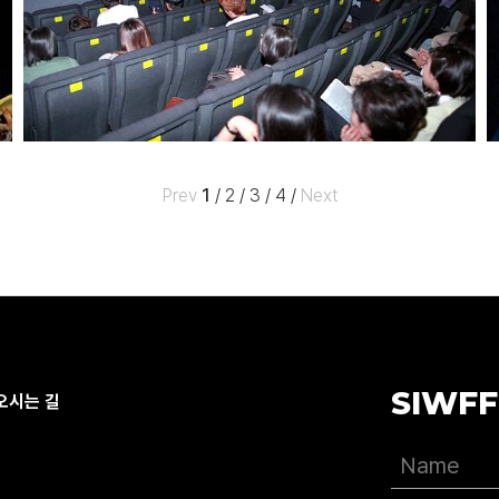
Prev
1
/
2
/
3
/
4
/
Next
SIWFF
오시는 길