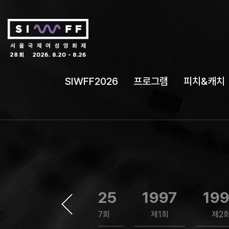
SIWFF2026
프로그램
피치&캐치
2024
2025
1997
19
제26회
제27회
제1회
제2